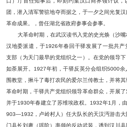
口）厅首任知事后，即刻约集汉口商界领计议，
团，潜入清军警驻地夺而据之，于一夕之间光复汉
革命成果。，曾任湖北省政府参事会参事。
大革命时期，在武汉读书入党的史光焕（沙嘴
汉地委派遣，于
1926年春回干驿发展了一批共
支部（为天门最早的党组织之一）。在党的领导下
如荼展开。1927年初，干驿反英分会组织5000
围教堂，揪斗了毒打农民的爱尔兰传教士，并将其
革命时期，干驿共产党组织领导革命群众，开展了
并于1930年春建立了苏维埃政权。1932年1月，
903—1932，卢岭村人）任大队长的天汉沔游击
门县长刘赓（瑶阶）率领的反动武装，诱到汉川县