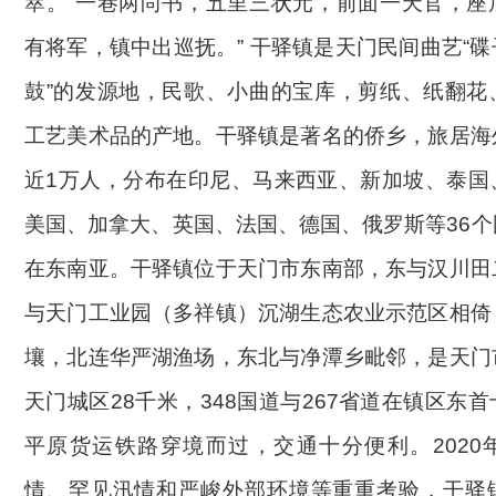
萃。“一巷两尚书，五里三状元，前面一天官，座
有将军，镇中出巡抚。” 干驿镇是天门民间曲艺“
鼓”的发源地，民歌、小曲的宝库，剪纸、纸翻花
工艺美术品的产地。干驿镇是著名的侨乡，旅居海
近1万人，分布在印尼、马来西亚、新加坡、泰国
美国、加拿大、英国、法国、德国、俄罗斯等36
在东南亚。
干驿镇
位于天门市东南部，东与汉川田
与天门工业园（多祥镇）沉湖生态农业示范区相倚
壤，北连华严湖渔场，东北与净潭乡毗邻，
是天门
天门城区
28千米，348国道与267省道在镇区东首
平原货运铁路穿境而过，交通十分便利。
202
情、罕见汛情和严峻外部环境等重重考验，干驿