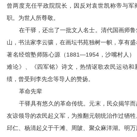
曾两度充任平政院院长，因反对袁世凯称帝与军
职。为世人所尊敬。
在干驿，还出了一批文人名士。清代国画师鲁
山，书法家李云骧，在画坛书苑独树一帜，享有盛
著名经馆塾师陈心源（
1881—1954，沙嘴村人
难论》、《四军铭》诗文，热情讴歌农民运动和
绩，曾受到李先念等导人的赞扬。
革命先辈
干驿具有悠久的革命传统。元末，民众揭竿而
友谅领导的农民起义军，为推翻元朝统治作过牺牲
邱仁、杨清起义于干滩、周陂、聚众麻洋湖。明万