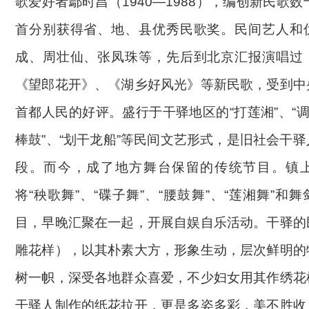
歌爱好者鄢时昌（1940—1988），编创新民歌数
首分别获得省、地、县优秀民歌奖。民间艺人和
成、周壮仙、张凤珠等，先后到北京汇报演唱过
《望郎花开》、《湖乡好风光》等新民歌，受到中
首都人民的好评。盛行于干驿地区的“打莲湘”、“调
棒鼓”、“划干龙船”等民间文艺形式，是旧社会干
段。而今，成了地方舞台保留的传统节目。镇
将“秧歌舞”、“碟子舞”、“腰鼓舞”、“莲湘舞”和
目，早晚汇聚在一起，开展自娱自乐活动。干驿的
雕花样），以其朴素大方，形象生动，层次鲜明的
树一帜，深受各地群众喜爱，不少妇女用其作绣花
干驿人制作的纸花拉开，更是多姿多彩，美不胜收