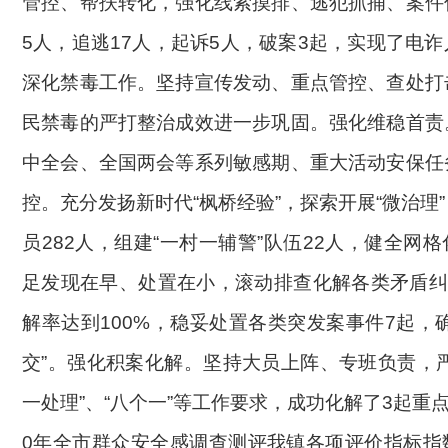
管控、帮扶转化，强化线索摸排、逃犯抓捕、案件
5人，追逃17人，起诉5人，破案3起，实现了电
深化禁毒工作。坚持宣传发动、重点管控、查处打
民禁毒的严打整治成效进一步巩固。强化维稳首责
中全会、全国两会等系列敏感期、重大活动安保任
控。充分发扬新时代“枫桥经验”，探索开展“微治理
员282人，组建“一村一辅警”队伍22人，健全网
足发现在早、处置在小，滚动排查化解各类矛盾纠
解率达到100%，稳妥处置各类突发案事件7起，
交”。强化积案化解。坚持大员上阵、专班负责，
一处理”、“八个一”等工作要求，成功化解了3起重
0年全市群众安全感调查测评我镇各项评价指标指