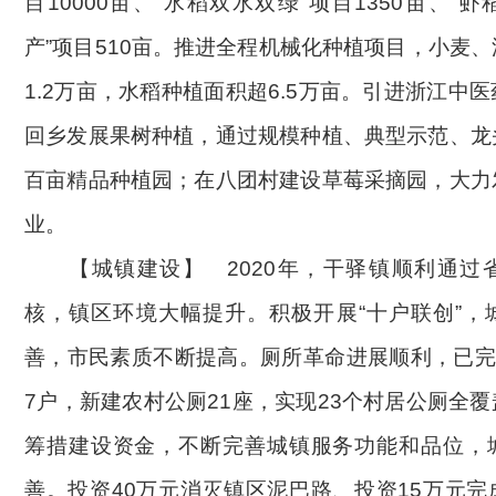
目10000亩、“水稻双水双绿”项目1350亩、“
产”项目510亩。推进全程机械化种植项目，小麦
1.2万亩，水稻种植面积超6.5万亩。引进浙
江
中医
回乡发展
果树种植
，
通过规模种植、典型示范、龙
百亩精品种植园；在八团
村建设
草莓采摘园，
大力
业。
【城镇建设】
2020年，干驿镇
顺利通过
核，镇区环境
大幅
提升。积极开展
“十户联创”，
善，市民素质不断提高
。厕所革命进展顺利，已
7户，新建农村公厕21座，实现23个村居公厕全覆
筹措建设资金，不断完善城镇服务功能和品位，
善。投资
40万元消灭镇区泥巴路、投资15万元