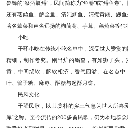
鲁铎的“祭酒瓤鳝”，民间简称为“鱼卷”或“鳝鱼卷”
还有蒸鲶鱼、酥全鱼、清沌鲫鱼、清煮黄鳝、鳜鱼
著名荤菜和声名远扬的糊茼蒿、芋茸、藕蒸菜等独
小吃
干驿小吃在传统小吃名单中，深受世人赞赏的
精细，制作考究。刚出炉的锅奎，有如狮子头，
黄，中间绵软，酥软相济，香气四溢。在名点中
叶、管子糖、麻枣、酥糖与起酥月饼。
民风文化
干驿民歌，以其质朴的乡土气息为世人所喜
库”之称。至今流传的200多首民歌，仍为本地群