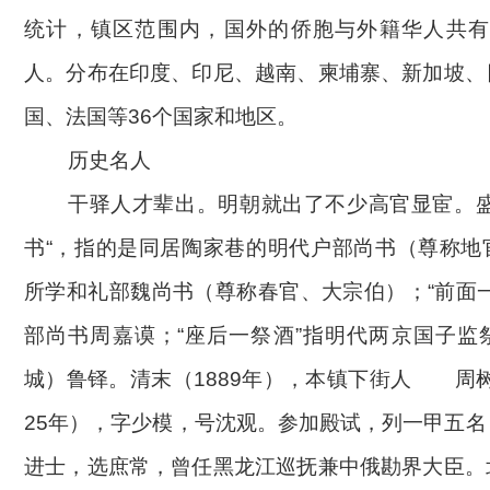
统计，镇区范围内，国外的侨胞与外籍华人共有18
人。分布在印度、印尼、越南、柬埔寨、新加坡、
国、法国等36个国家和地区。
历史名人
干驿人才辈出。明朝就出了不少高官显宦。
书“，指的是同居陶家巷的明代户部尚书（尊称地
所学和礼部魏尚书（尊称春官、大宗伯）；“前面
部尚书周嘉谟；“座后一祭酒”指明代两京国子监
城）鲁铎。清末（1889年），本镇下街人
周
25年），字少模，号沈观。参加殿试，列一甲五
进士，选庶常，曾任黑龙江巡抚兼中俄勘界大臣。