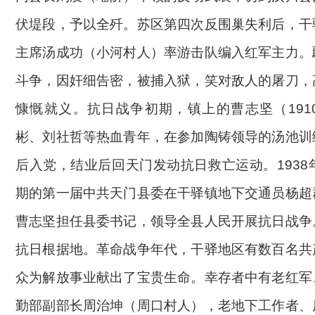
伏堤段，予以全歼。苏区第四次反围巢失利后，干
主席汤成功（小河村人）率游击队编入红军主力。
斗争，因奸细告密，被捕入狱，笑对敌人的屠刀，
慷慨就义。抗日战争初期，镇上的曹志坚（1910
彬、刘社哲等热血青年，在参加陶铸领导的汤池训
后入党，结业后回天门发动抗日救亡运动。1938
期的第一届中共天门县委在干驿镇地下交通员杨超
曹志坚担任县委书记，领导全县人民开展抗日战争
抗日根据地。革命战争年代，干驿地区有数百名共
众为解放事业献出了宝贵生命。幸存者中有老红军
勤部副部长周治坤（周口村人），老地下工作者、