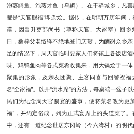
泡蒸鳝鱼、泡蒸才鱼（乌鲷）。在干驿城乡，凡喜
都是“天官赐福”即杂烩。据传，在明朝万历年间
谟，因晋升吏部尚书（尊称天官、大冢宰）回乡
日，桑梓父老络绎不绝地登门庆贺，为酬谢众乡亲
足的情况下，周天官临时要家人们将镇上各饭店酒
味、鸡鸭鱼肉等各式菜肴收集来，用大锅烩于一体
聚集的形象，及亲友团聚、主客同喜与回警祝福
名“全家福”。以开“流水席”的方法，每桌端一盆子
民们为纪念周天官赐宴的盛事，便将菜名改为更加
福”，并约定俗成，列为正式宴席上的头道菜了。
中，还有一道纪念世居东冈岭（今六湾村）的明代