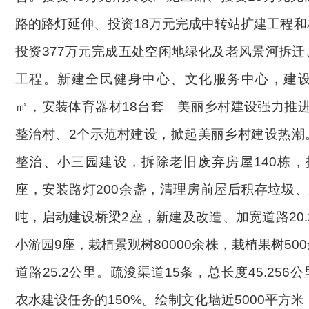
路的路灯延伸、投资18万元完成中转站扩建工程
投资377万元完成五处空闲地绿化及老风景河拆
工程。新建全民健身中心、文化服务中心，建设活
㎡，安装体育器材18台套。美丽乡村建设强力推
整治村、2个示范村
建设
，
掀起美丽乡村建设热潮
整治、小三园建设，拆除老旧废弃房屋
140栋
座，安装路灯200余盏，清理房前屋后积存垃圾、
吨，启动建设桥梁2座，新建及改造、加宽道路20.
小游园9座，栽植景观树80000余株，栽植果树50
道路25.2公里。疏浚渠道15条，总长度45.256
农水建设任务的150%。绘制文化墙近5000平方米