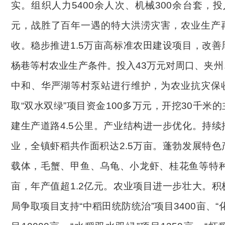
实。组织人力
5400余人次、机械300余台套，投
元，战胜了百年一遇的特大洪涝灾害，农业生产
收。稳步推进1.5万亩高标准农田建设项目，改
杨巷
等村
农业生产条件
。
投入
43万元对周口、夹
中和、华严湖等村泵站进行维护，为农业抗灾保
取“双水双绿”项目资金100多万元，开挖30千米
建生产道路4.5公里。
产业结构进一步优化。
持续
业，全镇虾稻共作面积达
2.5万亩。蓬勃发展特
载体，毛蟹、甲鱼、乌龟、小龙虾、桂花鱼等特种
亩，年产值超1.2亿元。
农业项目进一步壮大。积
局争取项目支持
“中稻田统防统治”项目3400亩、