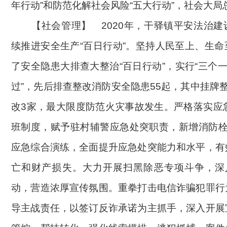
年行动”和防范化解社会风险“五大行动”，社会大局
【社会管理】
2020年，干驿镇
平安法治建
续推进安全生产
“百日行动”。坚持人民至上、生
了安全隐患大排查大整治“百日行动”，实行“三个一
过”，先后排查整改消防安全隐患55起，其中挂牌
改3家，最大限度防范火灾事故发生。严格落实应
班制度，赋予驻村辅警应急处突职责，新增消防栓
应急综合演练，全面提升应急处突能力和水平，有
亡和财产损失。
大力开展
扫黑除恶专项斗争
，
深
动，
营造浓厚宣传氛围
。重拳打击电信诈骗犯罪行
导主战责任，以签订反诈承诺为主抓手，深入开展