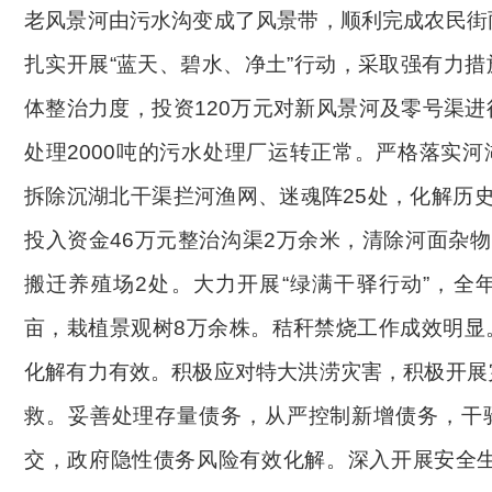
老风景河由污水沟变成了风景带，顺利完成农民街
扎实开展
“蓝天、碧水、净土”行动，采取强有力
体整治力度，投资120万元对新风景河及零号渠进
处理
2000吨的污水处理厂运转正常。严格落实
拆除沉湖北干渠拦河渔网、迷魂阵25处，
化解历
投入资金46万元整治沟渠2万余米，清除河面杂物
搬迁养殖场2处。大力开展“绿满干驿行动”，全年
亩，栽植景观树8万余株。秸秆禁烧工作成效明显
化解有力有效。积极应对特大洪涝灾害，积极开展
救。妥善处理存量债务，从严控制新增债务，干
交，政府隐性债务风险有效化解。深入开展安全生