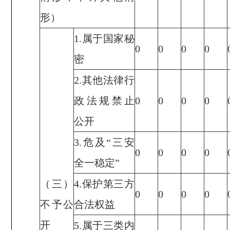
形）
1.属于国家秘
0
0
0
0
密
2.其他法律行
政法规禁止
0
0
0
0
公开
3.危及“三安
0
0
0
0
全一稳定”
（三）
4.保护第三方
0
0
0
0
不予公
合法权益
开
5.属于三类内