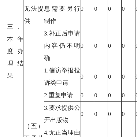
无法提
息需要另行
0
0
0
0
供
制作
三、
3.补正后申请
本年
内容仍不明
0
0
0
0
度办
确
理结
1.信访举报投
果
0
0
0
0
诉类申请
2.重复申请
0
0
0
0
3.要求提供公
0
0
0
0
开出版物
（五）
4.无正当理由