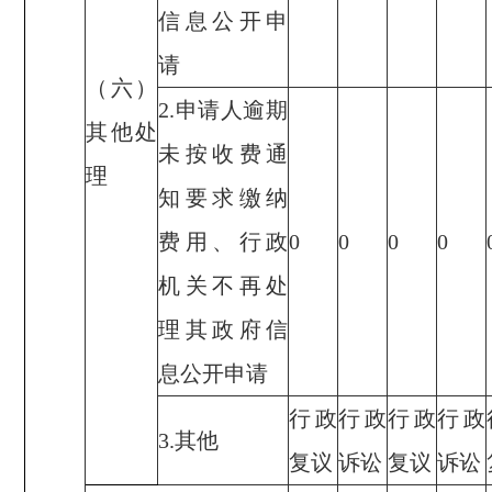
信息公开申
请
（六）
2.申请人逾期
其他处
未按收费通
理
知要求缴纳
费用、行政
0
0
0
0
机关不再处
理其政府信
息公开申请
行政
行政
行政
行政
3.其他
复议
诉讼
复议
诉讼