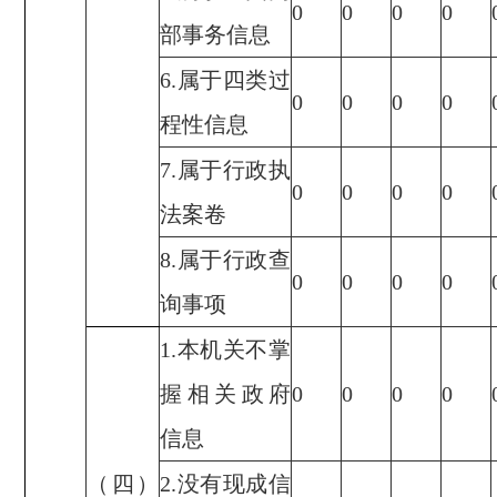
0
0
0
0
部事务信息
6.属于四类过
0
0
0
0
程性信息
7.属于行政执
0
0
0
0
法案卷
8.属于行政查
0
0
0
0
询事项
1.本机关不掌
握相关政府
0
0
0
0
信息
（四）
2.没有现成信