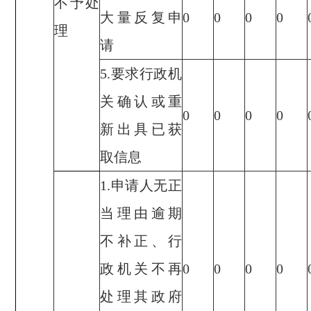
不予处
大量反复申
0
0
0
0
理
请
5.要求行政机
关确认或重
0
0
0
0
新出具已获
取信息
1.申请人无正
当理由逾期
不补正、行
政机关不再
0
0
0
0
处理其政府