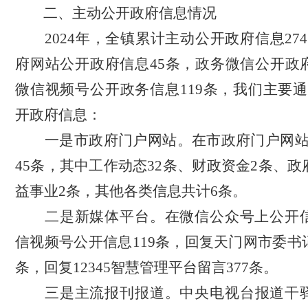
二、主动公开政府信息情况
202
4
年，全镇累计主动公开政府信息
274
府网站公开政府信息
45
条，政务微信公开政
微信视频号公开政务信息
119条，
我们主要通
开政府信息：
一是市政府门户网站。在市政府门户网
45
条，其中工作动态
32
条、财政资金
2
条、政
益事业
2
条，其他各类信息共计
6
条。
二是新媒体平台。在微信公众号上公开
信视频号公开信息
119条，
回复天门网市委书
条，
回复
12345智慧管理平台留言377条
。
三是主流报刊报道。
中央电视台报道
干