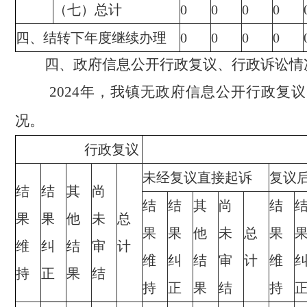
（七）总计
0
0
0
0
四、结转下年度继续办理
0
0
0
0
四、政府信息公开行政复议、行政诉讼情
202
4
年，我镇无政府信息公开行政复议
况。
行政复议
行政
未经复议直接起诉
复议
结
结
其
尚
结
结
其
尚
结
果
果
他
未
总
果
果
他
未
总
果
维
纠
结
审
计
维
纠
结
审
计
维
持
正
果
结
持
正
果
结
持