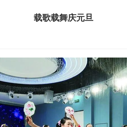
载歌载舞庆元旦