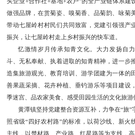
头企业+合作社+基地+农户”的全产业链体系建
做强品牌，在赏菊姿、嗅菊香、品菊韵、咏菊
带动七屋岭村村民们共同致富，党建引领强产
振兴，让七屋岭村走上乡村振兴的快车道。
忆激情岁月传承知青文化。大力发扬自
斗、无私奉献、执着进取的知青精神，进一步
造集旅游观光、教育培训、游学团建为一体的
善果蔬采摘、花卉种植、垂钓游乐等项目建设
季迷宫、品农家美食、感受田园生活的文化旅游
黄潭镇坚持党建整合资源互补，力争在“旅”
照省级“四好农村路”的标准，以荷沙线、新火
主线，以楚材路、产业路、红星路等为支线，高