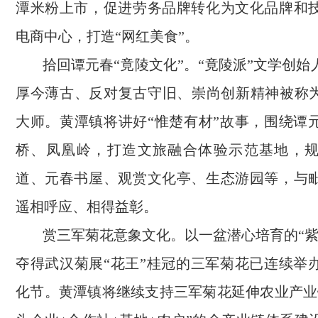
潭米粉上市，促进劳务品牌转化为文化品牌和
电商中心，打造“网红美食”。
拾回谭元春“竟陵文化”。“竟陵派”文学创
厚今薄古、反对复古守旧、崇尚创新精神被称为
大师。黄潭镇将讲好“惟楚有材”故事，围绕谭
桥、凤凰岭，打造文旅融合体验示范基地，
道、元春书屋、观赏文化亭、生态游园等，与
遥相呼应、相得益彰。
赏三军菊花意象文化。以一盆潜心培育的“紫
夺得武汉菊展“花王”桂冠的三军菊花已连续举
化节。黄潭镇将继续支持三军菊花延伸农业产业