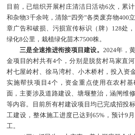
目前，
已组织开展村庄清洁日活动
6次，累
和杂物3千余吨，清除“四旁”各类废弃物400
章广告和破损、污损宣传标识（牌）128处
，
绿化
8
公里，栽植绿化苗木
7500
株
。
三是全速推进衔接项目建设
。
2
02
4
年，
金项目的村共有
4
个
，
分别是脱贫村马家直河
村七屋岭村、徐马湾村、小木桥村，投入资
实施帮扶项目
4
个，资金重点使用在农村基
面，主要涉及道路建设、塘堰
整治
，涵闸维
等内容。目前所有村建设项目均已完成招投
工建设，整体施工进度已达到
65%，预计
9
月
工。