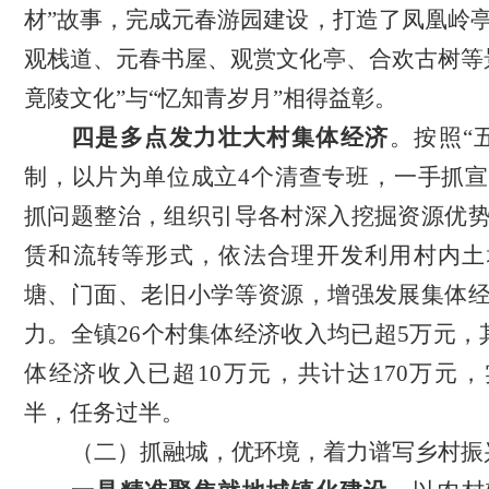
材”故事，完成元春游园建设，打造了凤凰岭
观栈道、元春书屋、观赏文化亭、合欢古树等
竟陵文化”与“忆知青岁月”相得益彰。
四是多点发力壮大村集体经济
。按照
“
制，以片为单位成立4个清查专班，一手抓
抓问题整治，
组织引导各村深入挖掘资源优
赁和流转等形式，依法合理开发利用村内土
塘、门面、老旧小学等资源，增强发展集体
力
。
全镇
26个村集体经济收入均已超5万元，
体经济收入已超10万元，共计达170万元
半，任务过半。
（二）
抓
融城
，
优环境
，着力谱写乡村振