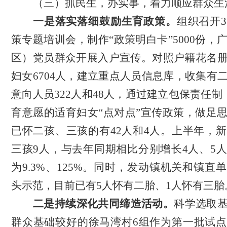
（
三
）
抓民生，办实事，着力顺应群众生
一是落实落细鼓励生育政策
。
组织召开
策专题培训会，制作“政策明白卡”5000份，
区）党员群众开展入户宣传。对照户籍花名
妇女
6704
人，建立重点人员信息库，
收集
有
意向人员
322人
和
48人，
通过
建立包保责任制
育意愿的适育妇女
“
点对点
”
宣传政策，做足
已怀二孩
、
三孩
的
有
42
人
和
4
人。
上半年
，
新
三孩
9
人
，与去年同期相比分别增长
4人、5
为9.3%、125%
。同时，
发动镇机关和镇直单
头示范，目前已有
5人怀有二胎、1人怀有三胎
二是持续深化共同缔造活动
。
科学选取
群众基础较好的徐马湾村
6组作为第一批试