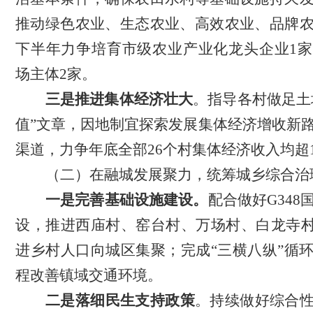
推动绿色农业、生态农业、高效农业、品牌
下半年力争培育市级农业产业化龙头企业1
场主体2家。
三是推进集体经济壮大
。指导各村做足土
值”文章，因地制宜探索发展集体经济增收新
渠道，力争年底全部26个村集体经济收入均超
（二）在融城发展聚力，统筹城乡综合治
一
是
完善基础设施建设
。
配合做好
G34
设，推进西庙村、窑台村、万场村、白龙寺村
进乡村人口向城区集聚；完成“三横八纵”循
程改善镇域交通环境。
二是
落细
民生支持政策
。
持续做好综合