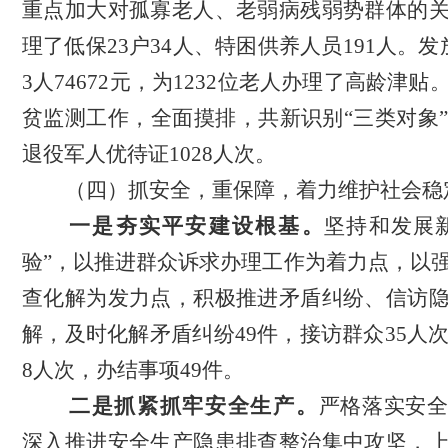
重点加大对孤寡老人、老弱病残弱势群体的
理了低保
23户34人、特困供养人员191人。
3人74672元，为1232位老人办理了高龄津
贫监测工作，全面摸排，共新识别“三类对象”
退役军人优待证1028人次。
（
四
）
抓安全，
重保障
，着力维护社会稳
一是夯实平安建设根基
。
坚持和发展
验”，以推进群众诉求办理工作为着力点，以
查化解为发力点，积极推进矛盾纠纷、信访
解，及时化解矛盾纠纷49件，接访群众35人次
8人次，办结事项49件。
二是抓紧抓牢安全生产。
严格落实安
深入推进安全生产
隐患排查
整治集中攻坚，