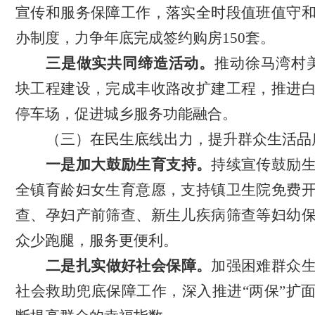
宣传和服务保障工作
，落实全时段值班值守
办
制度
，
力争年底完成签约购房
150套。
三是做实共同缔造活动。
推动徐马湾村
块工程建设
，完成丰收路改扩建工程，推进
停车场，促进城乡服务功能融合。
（三）在民生底线出力，提升群众生活品
一是加大鼓励生育支持。
持续宣传鼓励
全镇育龄妇女生育意愿，支持镇卫生院免费
查、孕妇产前筛查、新生儿疾病筛查等妇幼
众少跑腿，服务更便利。
二是扎实做好社会保障。
加强困难群众
社会救助兜底保障工作，深入推进
“两保”扩