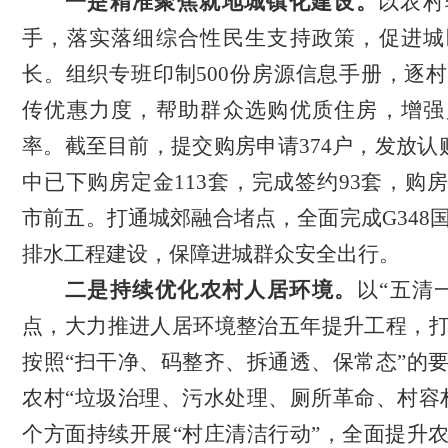
一是精准聚焦就地城镇化建设
。
以农村
手
，落实落细综合性民生支持政策，促进城
长
。
组织专班印制
500份房源信息手册，逐
传优惠力度，帮助群众选购优质住房，增强
率
。截至目前，
提交购房申请
374
户，发放认
中已下购房定金
113
套，完成签约
93套，购
市前五。
打通城郊融合堵点，
全面完成
G34
排水工程建设，保障进城群众安全出行。
二是持续优化农村人居环境
。
以
“五清
点，大力推进人居环境整治五年提升工程，
按照“扫干净、码整齐、拆通透、保常态”的
农村“垃圾治理、污水处理、厕所革命、村容
个方面持续开展“村庄清洁行动”，全面提升