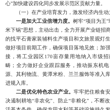
心”加快建设四化同步发展示范区贡献力量。
（一）在产业培育发力，激发经济内生动
一是加大工业倍增力度。
树牢
“项目为王
米下锅”思想，主动出击，全力开展产业链招
的找平石膏家装辅料生产项目和
文旅景观灯
做好项目前期工作，确保项目落地见效；
加
接，将工业园区
170亩存量用地纳入市级
畴；全力做好企业跟踪服务，推动振东机电
源、其利物流、黄潭米粉、兰兰服饰等准入
进规入库。
二是优化特色农业产业。
牢牢把住粮食
决遏制耕地
“非农化”、防止“非粮化”，不断
活基本条件，确保农田水利等基础设施持久