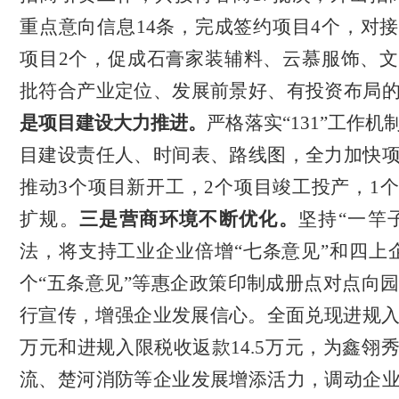
重点意向信息14条，
完成签约项目
4个，对
项目2个，
促成
石膏家装辅料、云慕服饰、
批
符合产业定位、发展前景好、有投资布局
是项目建设大力推进。
严格落实
“131”工作机
目建设责任人、时间表、路线图，全力加快
推动
3
个项目新开工，
2
个项目竣工投产，
1
个
扩规。
三是营商环境不断优化。
坚持
“一竿
法，将支持工业企业倍增“七条意见”和
四上
个“五条意见”等惠企政策
印制成册点对点向
行宣传，增强企业发展信心。
全面兑现
进规
万元和进规入限税收返款14.5万元
，
为
鑫翎
流、楚河消防
等企业发展增添活力，
调动企