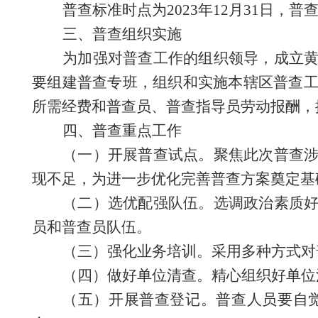
普查标准时点为
2023年12月31日，
三、普查组织实施
为加强对普查工作的组织领导，成立
要组建
普查
专班
，组织和实施本辖区普查
所需经费和普查员、普查指导员劳动报酬，
四、普查重点工作
（
一
）
开展普查试点。聚焦此次普查
现不足，为进一步优化完善普查方案奠定基
（
二
）
选优配强队伍。选调政治素质
员和普查员队伍。
（
三
）
强化业务培训。采用
多种
方式对
（
四
）
做好单位清查。精心组织好单位
（
五
）
开展普查登记。普查人员要自