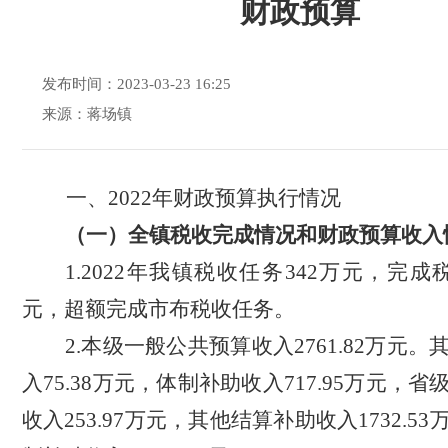
财政预算
发布时间：2023-03-23 16:25
来源：蒋场镇
一、20
22
年财政预算执行情况
（一）
全镇
税收完成情况
和财政预算收入
1.2022年我镇税收任务342万元，完成
元，
超额完成市布税收任务
。
2
.
本级一般
公共
预算收入
2761.82
万元。
入
75.38万元，
体制
补助
收入
717.95
万元，
省
收入
253.97
万元，
其他结算
补助收入
1732.53