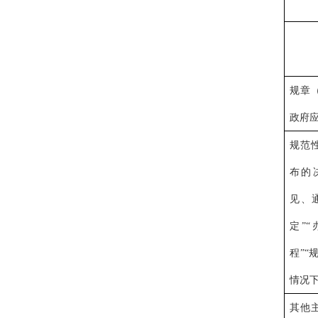
规章
政府
规范
布的
见、
定”“
程”“
情况
其他