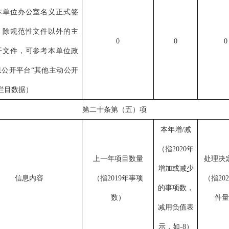
本单位办公室名义正式签
、除规范性文件以外的主
0
0
0
开文件，可参考本单位政
息公开平台“其他主动公开
栏目数据）
第二十条第（五）项
本年增/减
（指
2020年
上一年项目数量
处理决
增加或减少
信息内容
（指
2019年事项
（指
20
的事项数，
数
）
件量
减用负值表
示，如-8
）