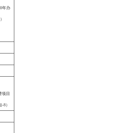
20年办
）
费项目
-8
）