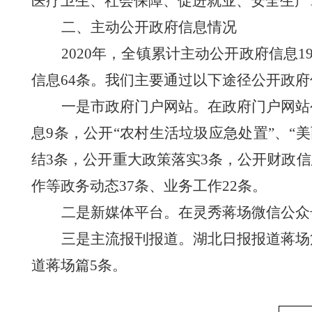
医疗卫生、社会保障、促进就业、安全生产
二、
主动公开政府信息情况
2020年，
全
镇累计主动公开政府信息
1
信息
64
条。我们主要通过以下途径公开政府
一是市政府门户网站。在政府门户网站
息
9
条，
公开
“
农村生活垃圾应急处置
”、
“
结
3
条，公开重大政策落实
3条，
公开财政信
作
等政务动态
37
条
、
业务工作
22
条。
二是新媒体平台。在
灵秀蒋场
微信公众
三是主流报刊报道。
湖北日报报道蒋场
道蒋场篇5条
。