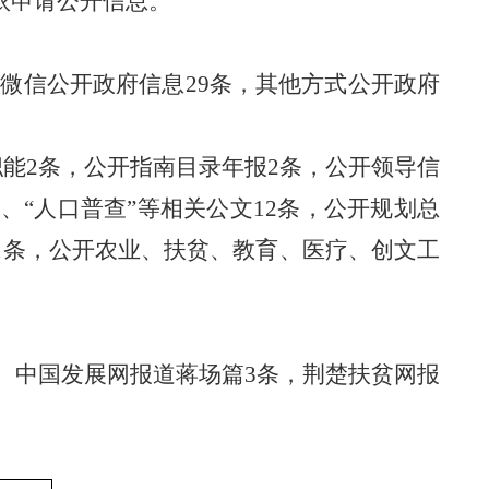
依申请公开信息。
务微信公开政府信息
29
条，其他方式公开政府
职能
2条，
公开指南目录
年报
2
条，
公开
领导
信
”、
“人口普查”
等相关公文
12
条，公开规划总
1条，公开
农业
、
扶贫、教育
、
医疗
、
创文工
。中国发展网报道蒋场篇
3条，荆楚扶贫网报