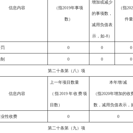
增加或减少
信息内容
（指
2019年事项
（指
20
的事项数，
数
）
件量
减用负值表
示，如-8
）
处罚
0
0
0
强制
0
0
0
第二十条第（八）项
上一年项目数量
本年增/减
信息内容
（指
2019年收费项
（指
2020年增加的收
目数
）
数，减用负值表示，如
事业性收费
0
0
第二十条第（九）项