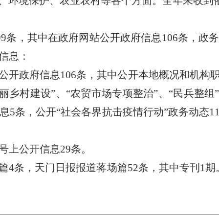
、环境保护
、农业农村
等各个方面。
全年未收到
99
条，其中在政府网站公开政府信息
106
条，政
信息：
公开政府信息
106
条，其中公开
本地概况和机构
美丽乡村建设”
、
“农贸市场专项整治”
、
“民兵整组
息
5
条，
公开
“社会各界抗击疫情行动”政务动态
1
号上公开信息
29
条。
篇
4条，
天门日报报道
蒋场
篇
52
条，其中专刊
1
期