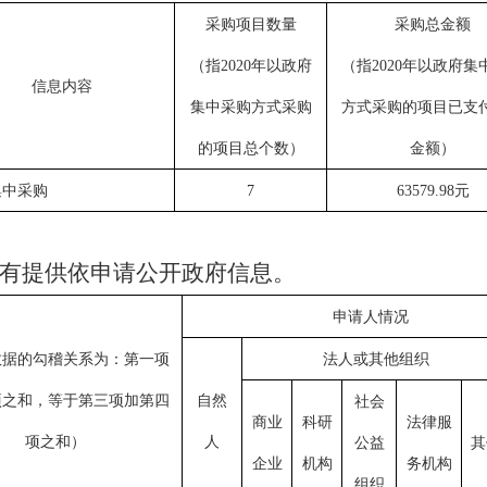
采购项目数量
采购总金额
（指
2020年以政府
（指
2020年以政府集
信息内容
集中采购方式采购
方式采购的项目已支
的项目总个数
）
金额
）
集中采购
7
63579.98元
有提供依申请公开政府信息。
申请人情况
数据的勾稽关系为：第一项
法人或其他组织
项之和，等于第三项加第四
自然
社会
商业
科研
法律服
项之和）
人
公益
其
企业
机构
务机构
组织