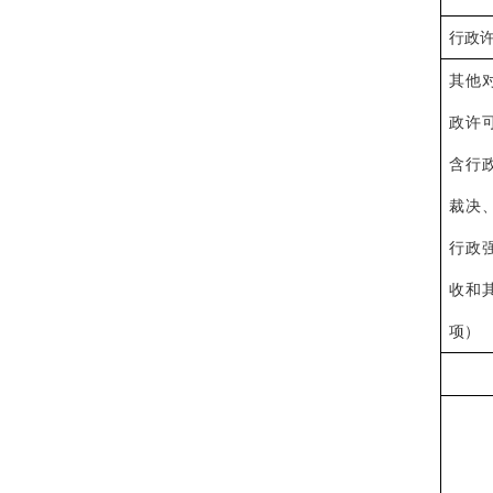
行政
其他
政许
含行
裁决
行政
收
和
项
）