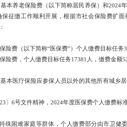
民基本养老保险费
（以下简称居民
养保
）和
202
4
确保征缴工作顺利开展，
根据
市社会保险费扩面
：
保险费（以下简称
“医保费”）个人缴费目标任务
3
保险费，个人缴费目标任务
17381
人，缴费金额
5
工基本医疗保险应参保人员以外的其他所有城乡居
2
3
〕
6
号文件精神，
202
4
年度医保费个人缴费标
特殊困难家庭等群体，个人缴费部分由
市
卫健