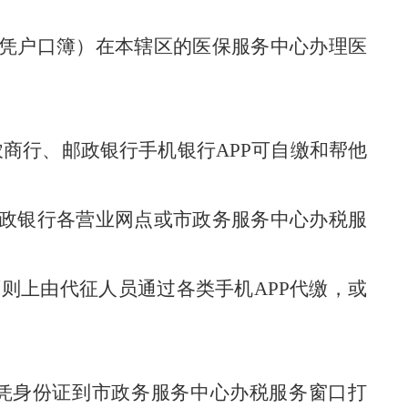
。
凭户口簿）
在本辖区的
医保
服务
中心办理
医
农商行、邮政银行手机银行
APP可
自
缴和帮他
政银行各营业网点或市
政务
服务
中心办税服
原则上由代征人员通过各类手机
APP代缴，或
凭身份证到市
政务服务中心
办税服务
窗口
打