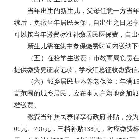
当
年出生的新生儿，父母任意一方当
续
后，免缴
当
年居民医保，自出生之日起
可以
按当年缴费标准
补缴居民医保
费
，自出
新生儿需在集中参保缴费时间
内
缴纳
下
（五）在校学生缴费：
市教育局负责
提供缴费凭证或记录，学校汇总征收缴费信
（六）城乡居民基本养老保险：
年满
盖范围的城乡居民，应在本人户籍地参加城
档缴费
。
缴费当年居民
养保
享有政府补贴，分为
00元、700元；
三档补贴
138元，对应缴费标