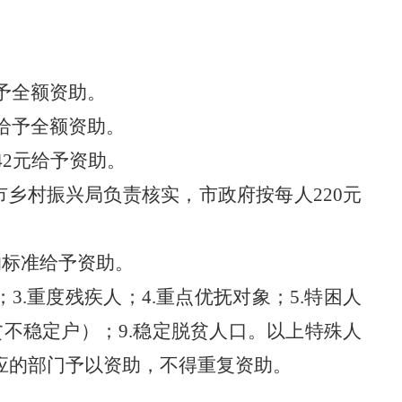
予全额资助。
给予全额资助。
42
元给予资助
。
市
乡村振兴局负责核实，市政府按每人
220元
的标准给予资助
。
；
3.
重度残疾人
；
4.
重点优抚对象
；
5.
特困人
贫不稳定户
）；
9.
稳定脱贫人口
。以上特殊人
应的部门予以资助，不得重复资助。