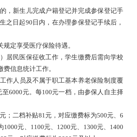
的，新生儿完成户籍登记
并完成参保
登记
手
生之日起
90日内，在办理参保登记手续后，
相关规定享受医
疗
保
险
待遇。
）
居民医保征收工作
，学生缴费后需向学校
、缴费信息统计工作。
位工作人员及不属于职工基本养老保险制度覆
元
至
6000元。每100元一档，由参保人自主择
0元；
二档补贴
81元，对应缴费标为500元、6
000元、1100元、1200元、1300元、1400