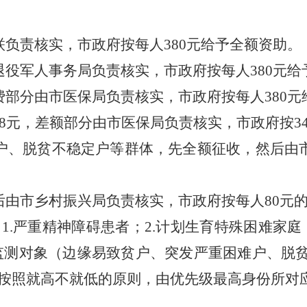
联负责核实，市政府按每人
3
8
0元给予全额资助。
退役军人事务局负责核实，市政府按每人
3
8
0元给
费部分由
市
医保局负责核实，市政府按每人
3
8
0元
8
元，差额部分由
市
医保局负责核实，市政府按
3
户、脱贫不稳定户等群体，先全额征收，然后由
后由
市
乡村振兴局负责核实，市政府按每人
80
元
：
1.
严重精神障碍患者
；
2.
计划生育特殊困难家庭
监测对象（
边缘易致贫户、突发严重困难户、脱
按照就高不就低的原则，由优先级最高身份所对