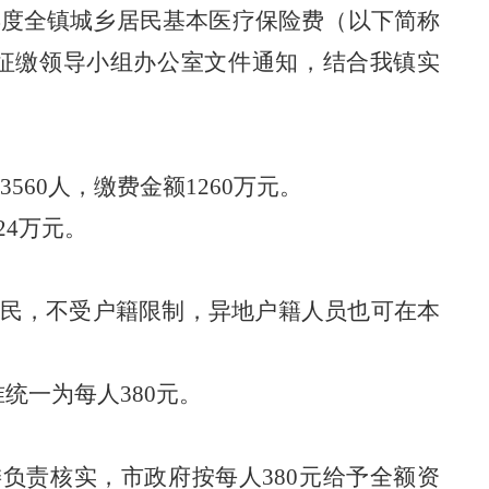
年度全
镇
城乡居民基本医疗保险费（以下简称
征缴领导小组办公室文件通知，
结合我镇实
3560
人，缴费金额
1260
万元。
24
万元。
民，不受户籍限制，异地户籍人员也可
在本
准统一为每人
380
元。
委负责核实，市政府按每人
3
8
0元给予全额资