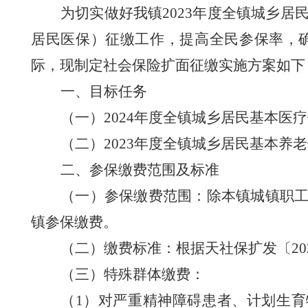
为
切实做好
我镇
202
3
年度全
镇
城乡居
居民医保
）
征缴工作
，
提高全民参保率，
际
，
现制定社会保险扩面征缴实施方案如下
一
、目标任务
（一）
202
4
年度全
镇
城乡居民基本医疗
（二）
202
3
年度全
镇
城乡居民基本养老
二
、参保缴费范围及标准
（
一）参保缴费范围
：
除
本镇
城镇职
镇
参保缴费。
（二）缴费标准
：
根据天社保扩发〔
20
（三）特殊群体缴费
：
（
1
）
对严重精神障碍患者、计划生育