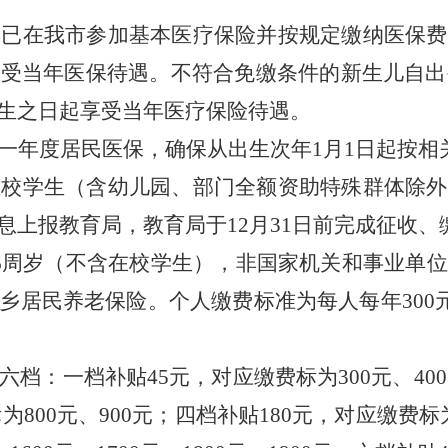
年已在我市参加基本医疗保险并按规定缴
纳医保
费
享受
当
年医保待遇。
不符合免缴条件的
新生儿自出
生之日起享受
当
年医疗保险待遇。
一
年度
居民
医保，确保从
出生次
年
1月1日起按
在校学生
（含幼儿园、部门全额资助特殊群体除外
息上报教育局，教育局于
12月31日前完成征收
16周岁（不含在校学生），非国家机关和事业单
乡居民养老保险。
个人缴费标准为每人每年
300
六档：一档补贴
45元，对应缴费标为300元、40
为800元、900元；
四档补贴
180元，对应缴费标为1