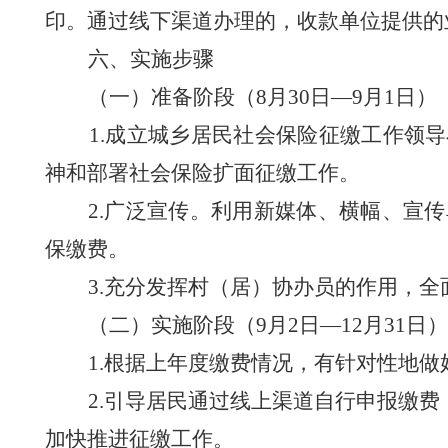
印。通过线下渠道办理的，
收款单位
提供的
六、实施步骤
（一）准备阶段（
8月30日—9月
1
日）
1.成立城乡居民社会保险征缴工作领
神和部署社会保险扩面征缴工作。
2.广泛宣传。利用新媒体、横幅、宣
保缴费。
3.充分发挥村（居）协办员的作用，
（二）实施阶段（
9月
2
日
—12月31日）
1.根据上年度缴费情况，有针对性
地
做
2.引导居民通过线上渠道自行申报缴费
加快推进征缴工作。