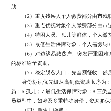
助。
（
2
）
重度残疾人个人缴费部分由
市
残
（
3
）
重点优抚对象个人缴费部分由
市
（
4
）
特困人员、孤儿等群体，个人缴
（
5
）
最低生活保障对象，个人需缴纳
3
（
6
）
对边缘易致贫户、突发严重困难
的标准给予资助
。
（
7
）
稳定脱贫人口，先全额征收，然
身份标识优先级从高到低资助顺序为
员
；
6.
孤儿
；
7.
最低生活保障对象
；
8.三类
员类型中，如涉及多重特殊身份，资助参保
（四）新生儿缴费：