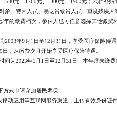
1600元、1700元、1800元、1900元；
六档补贴
对象
、特困人员、易返贫致贫人员、
重度残疾人
元/年的缴费档次，参保人也可任意选择其他缴费
为
202
3
年
9月1日至12月31日，享受医疗保险待遇
9
日，从缴费次月开始享受医疗保险待遇。
时间为
2023年1
月
1
日至
12
月
31
日
；本年度未缴费
以下方式申请参加居民养保：
或移动应用等互联网服务渠道，上传有效身份证