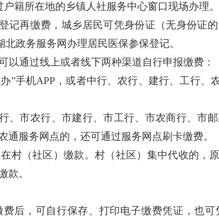
过户籍所在地的乡镇人社服务中心窗口现场办理
登记再缴费，
城乡
居民可
凭
身份证（无身份证的
、湖北政务服务网办理居民
医保参保登记。
可以通过线上或者线下两种渠道自行申报缴费：
汇办”手机APP，或者
中行、
农行、建行、
工行、
行、
市农行、市建行、市
工行、
市农商行、市邮
农通服务网点的
，
还可通过
服务网点
刷卡缴费。
民在村（社区）缴款。村（社区）集中代收的，
缴款。
缴费后，可自行保存、打印电子缴费凭证，也
可