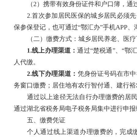
（
2）
携带
有效身份证件和户口簿，通
2.
首次参
加居民医保的
城乡居民必须先
保
参保登记，也可通过
“鄂汇办”手机
APP
（二）缴费方式
：
城乡居民
养老、医疗
1.线上办理渠道：
通过
“
楚
税
通
”、“鄂
人代缴。
2.线下办理渠道：
凭身份证
号码
在市
中
务窗口
缴费；居住地有农行智付通、建行裕
通过以上途径无法自行办理缴费的居
通过湖北省税务局电子税务局集中进行申报
五、缴费凭证
个人通过线上渠道办理缴费的，
完成