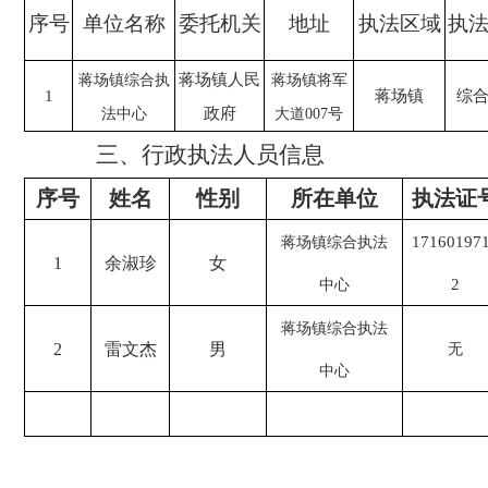
序号
单位名称
委托机关
地址
执法区域
执
蒋场镇人民
蒋场镇综合执
蒋场镇将军
1
蒋场镇
综
政府
法中心
大道
007
号
三、行政执法人员信息
序号
姓名
性别
所在单位
执法证
17160197
蒋场镇综合执法
1
余淑珍
女
2
中心
蒋场镇综合执法
2
雷文杰
男
无
中心