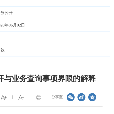
政务公开
020年06月02日
有效
开与业务查询事项界限的解释
分享至