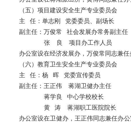
（五）项目建设安全生产专业委员会
主
任：单志刚
党委委员、副场长
副主任：万俊常
社会发展办常务副主任
张
良
项目办工作人员
办公室设在经济发展办，万俊常同志兼任
（六）教育
卫生
安全生产专业委员会
主
任：杨
晖
党委宣传委员
副主任：
王正伟
蒋湖卫
健
办主任
蒋
学良
中心学校校长
黄
涛
蒋湖职工医院院长
办公室设在卫
健
办，
王正伟
同志兼任办公