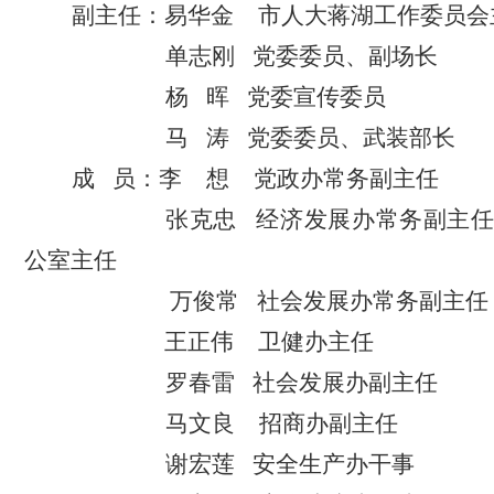
副主任：
易华金
市人大蒋湖工作委员会
单志刚
党委委员、副场长
杨
晖
党委宣传委员
马
涛
党委委员、武装部长
成
员：
李
想
党政办
常务副
主任
张克忠
经济发展办常务副主
公室主任
万俊常
社会发展办常务副主任
王正伟
卫
健
办主任
罗春雷
社会发展办副主任
马文良
招商办副主任
谢宏莲
安全生产办
干事