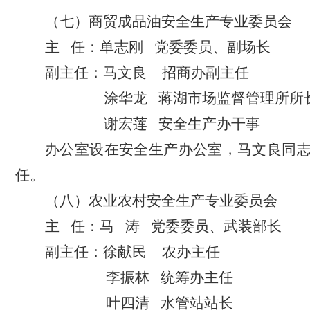
（
七
）商贸成品油安全生产专业委员会
主
任：单志刚
党委委员、副场长
副主任：
马文良
招商办
副主任
涂华龙
蒋湖
市场监督管理所所
谢宏莲
安全生产办
干事
办公室设在安全生产办公室，
马文良
同
任。
（
八
）
农业农村安全
生产专业委员会
主
任：马
涛
党委委员、武装部长
副主任：徐献民
农办主任
李振林
统筹办主任
叶四清
水管站站长