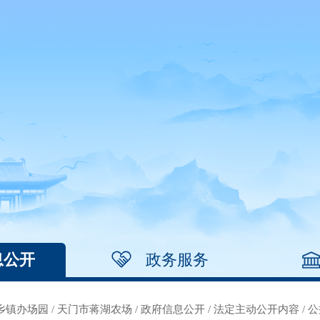
息公开
政务服务
乡镇办场园
/
天门市蒋湖农场
/
政府信息公开
/
法定主动公开内容
/
公