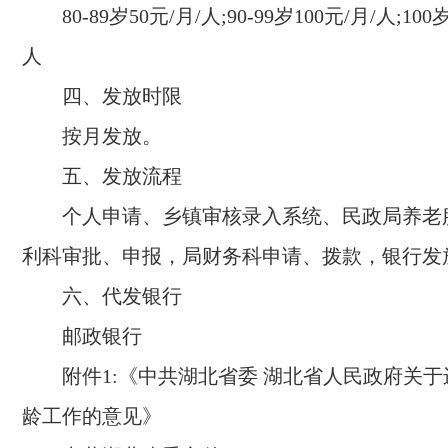
80-89
岁
50
元
/
月
/
人;
90-99
岁
100
元
/
月
/
人;
100
人
四、发放时限
按月发放
。
五、发放流程
个人申请、乡镇审核录入系统、民政局养老
利科审批、申报，局财务科申请、拨款，银行发
六、代发银行
邮政银行
附件
1
:《中共湖北省委 湖北省人民政府关
龄工作的意见》