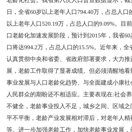
老龄化社会。我省第六次人口普查数据显示，截
日，全省
60
岁以上老年人口
794.40
万，占总人口
以上老年人口
520.19
万，占总人口的
9.09
%。目
口老龄化加速发展阶段，预计到
2015
年，我省
60
口将达
994.2
万，占总人口的
15.5
%。近年来，全
认真贯彻中央和省委、省政府部署要求，大力推
展，老龄工作取得了显著成绩。但必须清醒地看
事业发展与人口老龄化趋势、与全面建成小康社
人民群众的期盼还不相适应。主要表现在:社会
不健全，老龄事业投入不足，城乡之间、区域之
平不平衡，老龄产业发展相对滞后，对老年人精
等。进一步加强老龄工作，加快老龄事业发展，