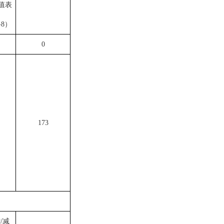
值表
8
）
0
173
/减