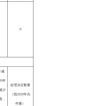
0
/减
20年
处理决定数量
减少
（指
2020年办
数，
件量
）