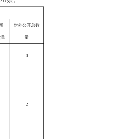
78
条
。
新
对外公开总数
数量
量
0
2