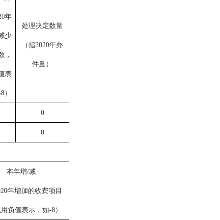
20年
处理决定数量
减少
（指
2020年办
数，
件量
）
值表
8
）
0
0
本年增/减
020年增加的收费项目
用负值表示，如-8
）