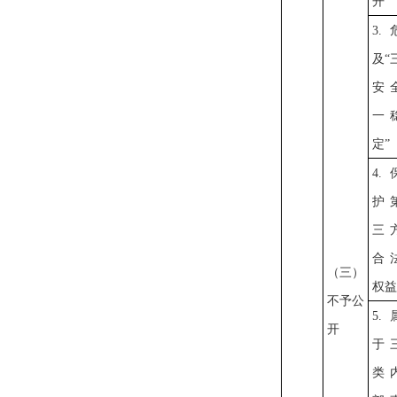
开
3.
及“
安
一
定”
4.
护
三
合
（三）
权益
不予公
5.
开
于
类