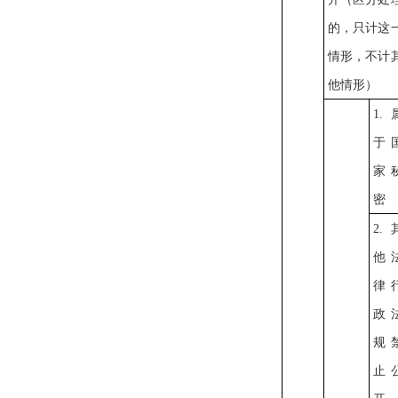
的，只计这
情形，不计
他情形）
1.
于
家
密
2.
他
律
政
规
止