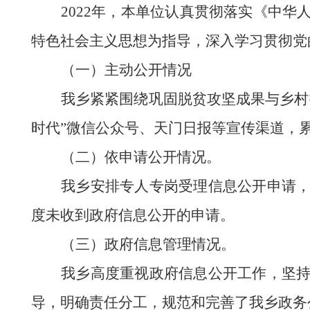
202
2
年，
本单位
认真贯彻落实《中华
特色社会主义思想
为指导，深入
学习贯彻党
（
一
）
主动公开情况
我
乡
紧紧围绕巩固脱贫攻坚成果与乡村
时代
”
微信
公众号、天门日报等宣传渠道，
（
二
）
依申请公开情况
。
我乡
安排专人
专岗
受理信息公开申请
度未收到政府信息公开的申请
。
（
三
）
政府信息管理情况
。
我
乡
高度重视政府信息公开工作，坚
导，明确责任分工
，
规范和完善了
我乡
政务