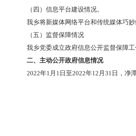
（
四
）
信息平台建设情况。
我乡
将新媒体网络平台和传统媒体巧妙
（
五
）
监督保障情况
我
乡党委成立政府信息公开监督保障
工
二、主动公开政府信息情况
2022
年
1
月
1
日至
2022
年
12
月
31
日，
净