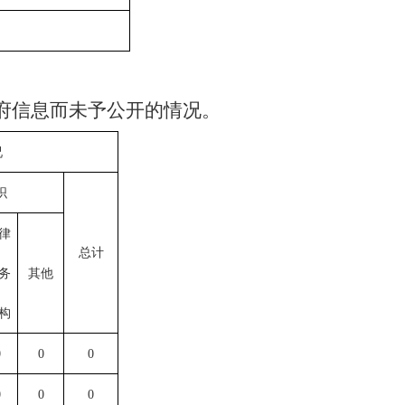
府信息而未予公开的情况。
况
织
律
总计
务
其他
构
0
0
0
0
0
0