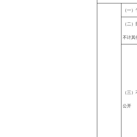
（一）
（二）
不计其
（三）
公开