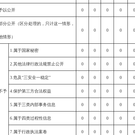
予以公开
0
0
0
0
部分公开（区分处理的，只计这一情形，
0
0
0
0
他情形）
1.属于国家秘密
0
0
0
0
2.其他法律行政法规禁止公开
0
0
0
0
3.危及“三安全一稳定”
0
0
0
0
不予
4.保护第三方合法权益
0
0
0
0
5.属于三类内部事务信息
0
0
0
0
6.属于四类过程性信息
0
0
0
0
7.属于行政执法案卷
0
0
0
0