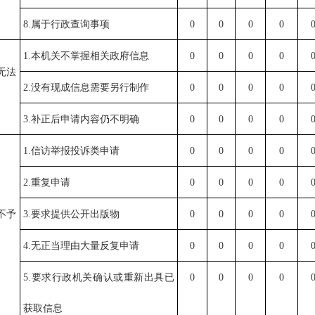
8.属于行政查询事项
0
0
0
0
1.本机关不掌握相关政府信息
0
0
0
0
无法
2.没有现成信息需要另行制作
0
0
0
0
3.补正后申请内容仍不明确
0
0
0
0
1.信访举报投诉类申请
0
0
0
0
2.重复申请
0
0
0
0
不予
3.要求提供公开出版物
0
0
0
0
4.无正当理由大量反复申请
0
0
0
0
5.要求行政机关确认或重新出具已
0
0
0
0
获取信息