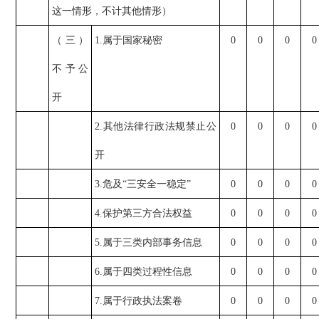
这一情形，不计其他情形）
（三）
1.属于国家秘密
0
0
0
0
不予公
开
2.其他法律行政法规禁止公
0
0
0
0
开
3.危及“三安全一稳定”
0
0
0
0
4.保护第三方合法权益
0
0
0
0
5.属于三类内部事务信息
0
0
0
0
6.属于四类过程性信息
0
0
0
0
7.属于行政执法案卷
0
0
0
0