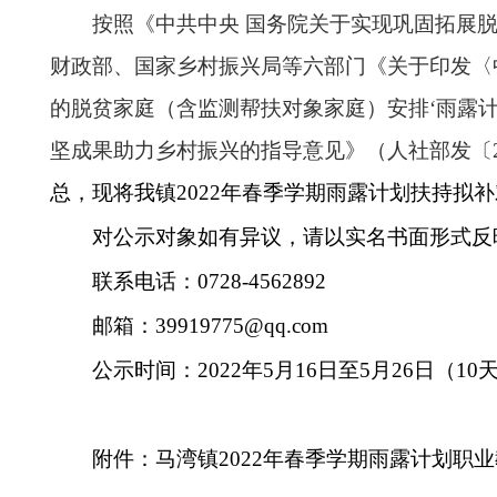
按照《中共中央
国务院关于实现巩固拓展
财政部、国家乡村振兴局等六部门《关于印发〈中
的脱贫家庭（含监测帮扶对象家庭）安排‘雨露
坚成果助力乡村振兴的指导意见》（人社部发〔2
总，
现将我
镇
202
2
年
春
季学期雨露计划扶持拟补
对公示对象如有异议，请以实名书面形式反
联系电话：
0728-4562892
邮箱：
39919775@qq.com
公示时间：
202
2
年
5
月
16
日至
5
月
26
日
（
10
附件：马湾镇
202
2
年
春
季学期雨露计划职业