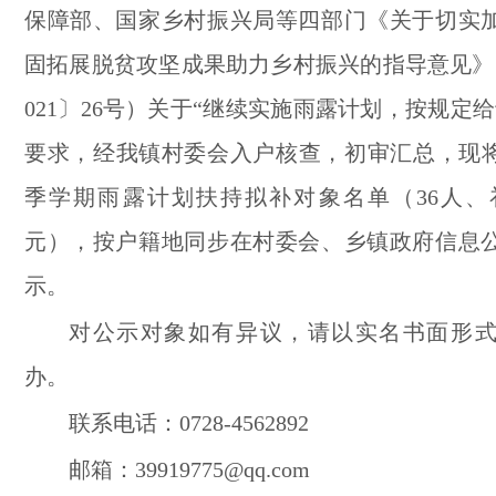
保障部、国
家乡
村振兴局等四部门《关于切实
固拓展脱贫攻坚成果助力乡村振兴的指导意见》
021〕26号）关于“继续实施雨露计划，按规定
要求
，经我镇村委会入户核查，初审汇总，现将我
季学期雨露计划扶持拟补对象名单（
36
人、
元），按
户籍地同步在村委会、乡镇政府信息
示。
对公示对象如有异议，请以实名书面形
办。
联系电话：0728-4562892
邮箱：39919775@qq.com