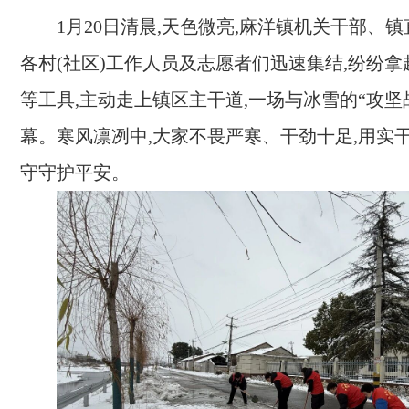
1月20日清晨,天色微亮,麻洋镇机关干部、
各村(社区)工作人员及志愿者们迅速集结,纷纷
等工具,主动走上镇区主干道,一场与冰雪的“攻坚
幕。寒风凛冽中,大家不畏严寒、干劲十足,用实干
守守护平安。