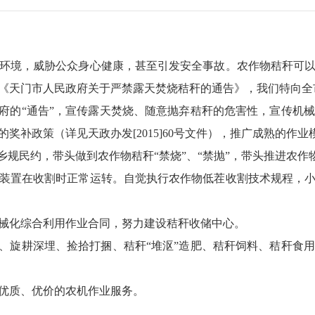
境，威胁公众身心健康，甚至引发安全事故。农作物秸秆可以
《天门市人民政府关于严禁露天焚烧秸秆的通告》，我们特向全
的“通告”，宣传露天焚烧、随意抛弃秸秆的危害性，宣传机
奖补政策（详见天政办发[2015]60号文件），推广成熟的作
规民约，带头做到农作物秸秆“禁烧”、“禁抛”，带头推进农作
在收割时正常运转。自觉执行农作物低茬收割技术规程，小麦
化综合利用作业合同，努力建设秸秆收储中心。
旋耕深埋、捡拾打捆、秸秆“堆沤”造肥、秸秆饲料、秸秆食
优质、优价的农机作业服务。