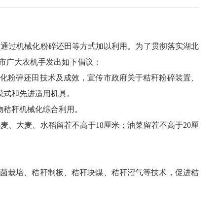
通过机械化粉碎还田等方式加以利用。为了贯彻落实湖北
市广大农机手发出如下倡议：
械化粉碎还田技术及成效，宣传市政府关于秸秆粉碎装置、
业模式和先进适用机具。
物秸秆机械化综合利用。
、大麦、水稻留茬不高于18厘米；油菜留茬不高于20厘
用菌栽培、秸秆制板、秸秆块煤、秸秆沼气等技术，促进秸