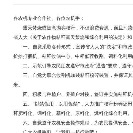
各农机专业合作社、各位农机手：
露天焚烧或随意抛弃秸秆，不仅浪费资源，而且污染环
省人大《关于农作物秸秆露天禁烧和综合利用的决定》和
一、自觉采取各种形式，宣传省人大的“决定”和市政府
捡拾打捆机、秸秆收储中心、中稻低茬收割、饲料化利用的
二、示范引导农民朋友遵守市政府“通告”要求，遵守乡
三、自觉为联合收割机加装秸秆粉碎装置，并保证其装置
米。
四、积极与种植户、养殖户对接，签订并实施秸秆机械
五、“以禁促用，以用促禁”，大力推广秸秆粉碎还田、
秆肥料化、饲料化、基料化、原料化、燃料化综合利用。
六、自觉遵守农机安全操作规程，为农民提供安全、
广大农机手们，让我们一起行动吧！