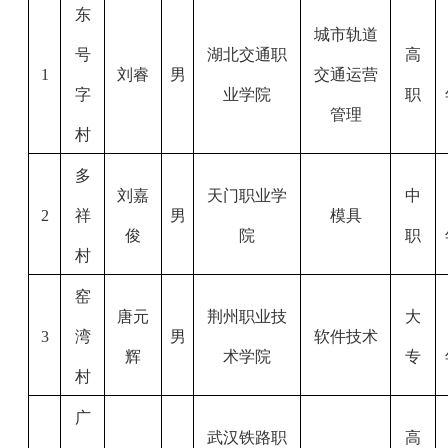
东
城市轨道
号
湖北交通职
高
1
刘睿
男
交通运营
字
业学院
职
管理
村
多
刘嘉
天门职业学
中
2
祥
男
模具
俊
院
职
村
窑
唐元
荆州职业技
大
3
湾
男
软件技术
辉
术学院
专
村
广
武汉铁路职
高