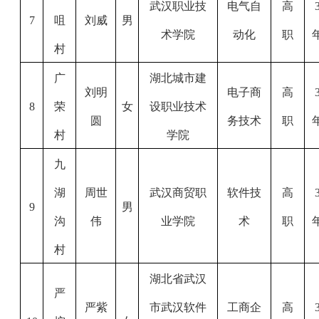
武汉职业技
电气自
高
7
咀
刘威
男
术学院
动化
职
村
广
湖北城市建
刘明
电子商
高
8
荣
女
设职业技术
圆
务技术
职
村
学院
九
湖
周世
武汉商贸职
软件技
高
9
男
沟
伟
业学院
术
职
村
湖北省武汉
严
严紫
市武汉软件
工商企
高