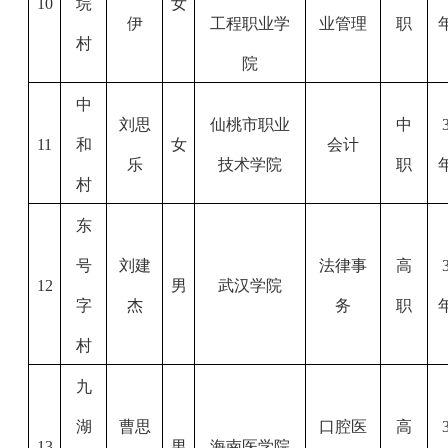
10
垸
女
伊
工程职业学
业管理
职
村
院
中
刘思
仙桃市职业
中
11
和
女
会计
乐
技术学院
职
村
东
号
刘建
法律事
高
12
男
武汉学院
字
杰
务
职
村
九
湖
曹思
口腔医
高
13
男
海南医学院