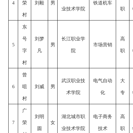
4
荣
刘毅
男
铁道机车
业技术学院
职
村
东
号
刘梦
长江职业学
高
5
男
市场营销
字
凡
院
职
村
曾
武汉职业技
电气自动
大
6
咀
刘威
男
术学院
化
专
村
广
刘明
湖北城市职
电子商务
高
7
荣
女
圆
业技术学院
技术
职