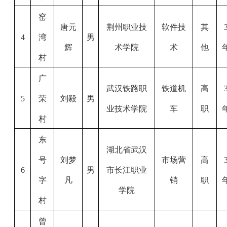
窑
唐元
荆州职业技
软件技
其
4
湾
男
辉
术学院
术
他
村
广
武汉铁路职
铁道机
高
5
荣
刘毅
男
业技术学院
车
职
村
东
湖北省武汉
号
刘梦
市场营
高
6
男
市长江职业
字
凡
销
职
学院
村
曾