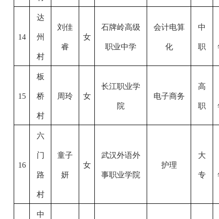
达
刘佳
石牌岭高级
会计电算
中
14
州
女
睿
职业中学
化
职
村
板
长江职业学
高
15
桥
周玲
女
电子商务
院
职
村
六
门
童子
武汉外语外
大
16
女
护理
路
妍
事职业学院
专
村
中