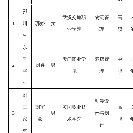
郭
武汉交通职
物流管
高
1
州
郭婷
女
业学院
理
职
村
东
号
天门职业学
酒店管
中
2
刘睿
男
字
院
理
职
村
刘
动漫设
三
刘宇
黄冈职业技
高
3
男
计与制
家
豪
术学院
职
作
村