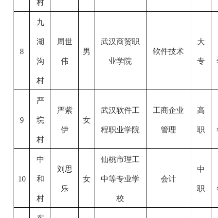
村
九
湖
周世
武汉商贸职
大
8
男
软件技术
沟
伟
业学院
专
村
严
严紫
武汉软件工
工商企业
高
9
垸
女
伊
程职业学院
管理
职
村
中
仙桃市理工
刘思
中
10
和
女
中等专业学
会计
乐
职
村
校