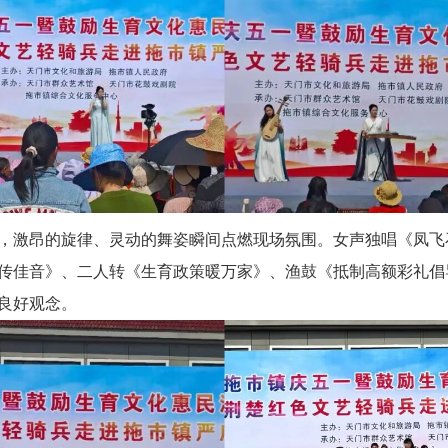
，激昂的旋律、灵动的舞姿瞬间点燃现场氛围。女声独唱《
凤飞
传佳音》、二人转《生育政策暖万家》、渔鼓《抵制高额彩礼倡
良好观念。