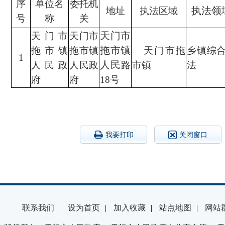
序
单位名
委托机
执法领
地址
执法区域
号
称
关
天门市
天门市
天门市
拖市镇
拖市镇
拖市镇
天门市拖
乡镇综
1
人民
人民政
人
民政
路
市镇
法
府
府
18号
我要打印
关闭窗口
联系我们
|
设为首页
|
加入收藏
|
站点地图
|
网站