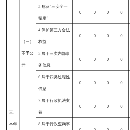
3.危及“三安全一
0
0
0
0
稳定”
4.保护第三方合法
0
0
0
0
（三）
权益
不予公
5.属于三类内部事
0
0
0
0
开
务信息
6.属于四类过程性
0
0
0
0
信息
7.属于行政执法案
0
0
0
0
卷
三、
本年
8.属于行政查询事
0
0
0
0