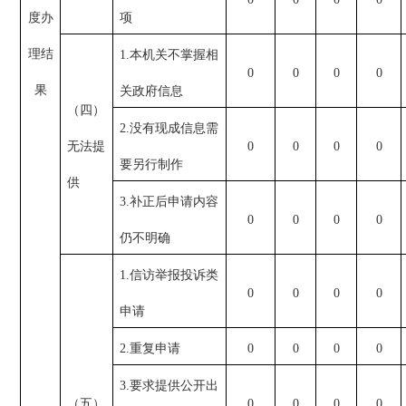
度办
项
理结
1.本机关不掌握相
0
0
0
0
果
关政府信息
（四）
2.没有现成信息需
无法提
0
0
0
0
要另行制作
供
3.补正后申请内容
0
0
0
0
仍不明确
1.信访举报投诉类
0
0
0
0
申请
2.重复申请
0
0
0
0
3.要求提供公开出
（五）
0
0
0
0