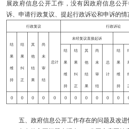
展政府信息公开工作，没有因政府信息公开
诉、申请行政复议、提起行政诉讼和申诉的情
行政复议
行政诉讼
未经复议直接起诉
结
结
其
尚
结
结
其
尚
结
果
果
他
未
总计
果
果
他
未
总
果
维
纠
结
审
维
纠
结
审
计
维
持
正
果
结
持
正
果
结
持
0
0
0
0
0
0
0
0
0
0
0
五、政府信息公开工作存在的问题及改进