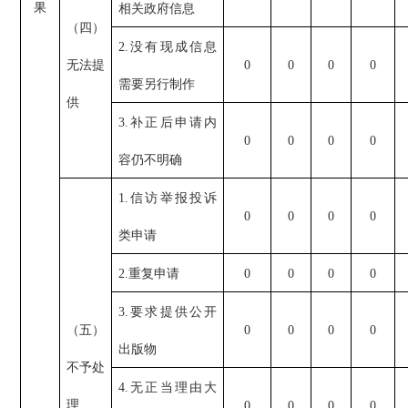
果
相关政府信息
（四）
2.没有现成信息
无法提
0
0
0
0
需要另行制作
供
3.补正后申请内
0
0
0
0
容仍不明确
1.信访举报投诉
0
0
0
0
类申请
2.重复申请
0
0
0
0
3.要求提供公开
（五）
0
0
0
0
出版物
不予处
4.无正当理由大
理
0
0
0
0