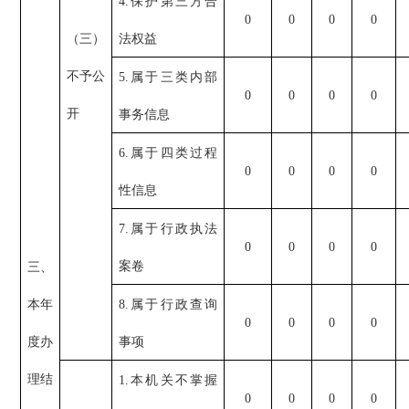
4.保护第三方合
0
0
0
0
（三）
法权益
不予公
5.属于三类内部
0
0
0
0
开
事务信息
6.属于四类过程
0
0
0
0
性信息
7.属于行政执法
0
0
0
0
案卷
三、
本年
8.属于行政查询
0
0
0
0
度办
事项
理结
1.本机关不掌握
0
0
0
0