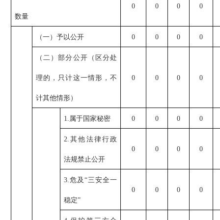
0
0
0
0
数量
（一）予以公开
0
0
0
0
（二）部分公开（区分处
理的，只计这一情形，不
0
0
0
0
计其他情形）
1.属于国家秘密
0
0
0
0
2.其他法律行政
0
0
0
0
法规禁止公开
3.危及“三安全一
0
0
0
0
稳定”