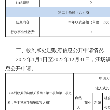
行政强制
0
第二十条第（八）项
信息内容
本年收费金额（单位：万元
行政事业性收费
0
三、
收到和处理政府信息公开申请情况
2022
年
1
月
1
日至
2022
年
12
月
31
日，汪场
息公开申请。
申请人
法人或其
（本列数据的勾稽关系为：第一项加第二项之
自然
社
和，等于第三项加第四项之和）
商业
科研
人
公