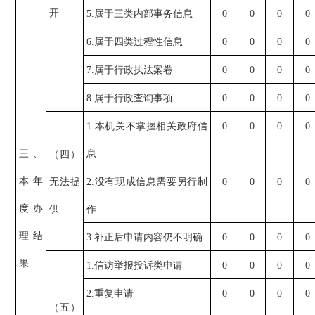
开
5.属于三类内部事务信息
0
0
0
0
6.属于四类过程性信息
0
0
0
0
7.属于行政执法案卷
0
0
0
0
8.属于行政查询事项
0
0
0
0
1.本机关不掌握相关政府信
0
0
0
0
三、
息
（四）
本年
无法提
2.没有现成信息需要另行制
0
0
0
0
度办
供
作
理结
3.补正后申请内容仍不明确
0
0
0
0
果
1.信访举报投诉类申请
0
0
0
0
2.重复申请
0
0
0
0
（五）