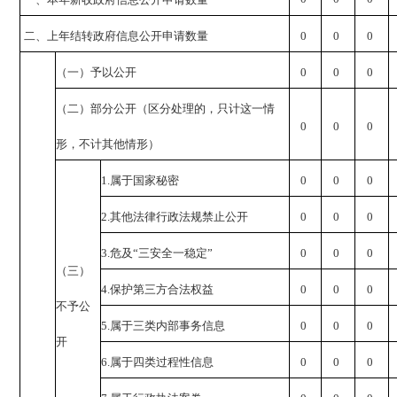
二、上年结转政府信息公开申请数量
0
0
0
（一）予以公开
0
0
0
（二）部分公开（区分处理的，只计这一情
0
0
0
形，不计其他情形）
1.
属于国家秘密
0
0
0
2.
其他法律行政法规禁止公开
0
0
0
3.
危及“三安全一稳定”
0
0
0
（三）
4.
保护第三方合法权益
0
0
0
不予公
5.
属于三类内部事务信息
0
0
0
开
6.
属于四类过程性信息
0
0
0