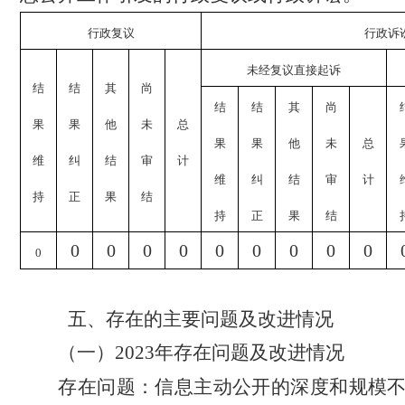
行政复议
行政诉
未经复议直接起诉
结
结
其
尚
结
结
其
尚
果
果
他
未
总
果
果
他
未
总
维
纠
结
审
计
维
纠
结
审
计
持
正
果
结
持
正
果
结
0
0
0
0
0
0
0
0
0
0
五、
存在的主要问题及改进情况
（一）
202
3
年存在问题及改进情况
存在问题：
信息主动公
开的深
度
和规模