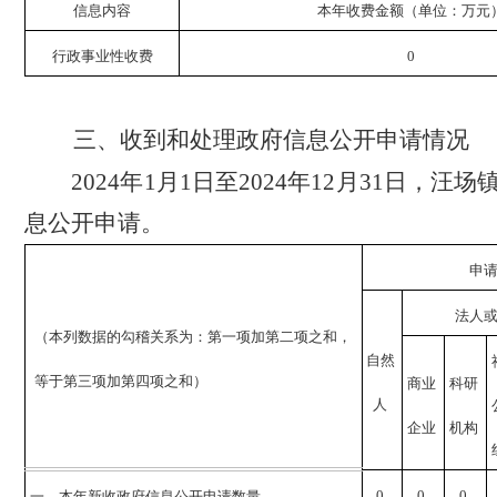
信息内容
本年收费金额（单位：万元
行政事业性收费
0
三、收到和处理政府信息公开申请情况
2024
年
1
月
1
日至
2024
年
12
月
31
日，汪场
息公开申请。
申
法人
（本列数据的勾稽关系为：第一项加第二项之和，
自然
等于第三项加第四项之和）
商业
科研
人
企业
机构
0
0
0
一、本年新收政府信息公开申请数量