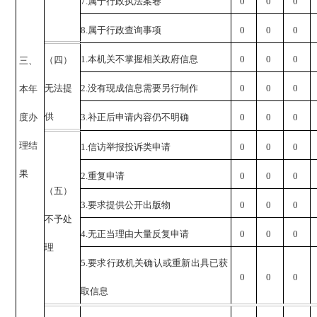
7.
属于行政执法案卷
0
0
0
8.
属于行政查询事项
0
0
0
1.
本机关不掌握相关政府信息
0
0
0
（四）
三、
无法提
2.
没有现成信息需要另行制作
0
0
0
本年
供
度办
3.
补正后申请内容仍不明确
0
0
0
理结
1.
信访举报投诉类申请
0
0
0
果
2.
重复申请
0
0
0
（五）
3.
要求提供公开出版物
0
0
0
不予处
4.
无正当理由大量反复申请
0
0
0
理
5.
要求行政机关确认或重新出具已获
0
0
0
取信息