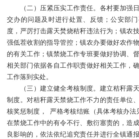
（二）压紧压实工作责任。
各村要加强
交办的问题及时进行处置、反馈；公安部门
度，严厉打击露天焚烧秸秆违法行为；镇农
强低茬收割的指导管控；
镇农办要做好农作
的有关工作；
镇禁烧工作专班要做好协调、
相关部门依据各自工作职责做好相关工作，
工作落到实处。
（三）
建立健全考核制度。
建立秸秆露
制度
。
对秸秆露天禁烧工作不力的责任单位
核奖惩制度
，
严格考核结账
（具体考核办法
在禁烧工作中的有令不行、敷衍塞责
的，
造
良影响的
，
依法依纪追究责任并进行
全镇通