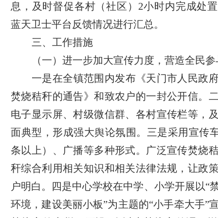
息，及时督促各村（社区）
2小时内完成处
蓝天卫士平台反馈情况进行汇总。
三、工作措施
（一）
进一步加大宣传力度，营造全民参
一是在全镇范围内发布《天门市人民政
焚烧秸秆的通告》
和致农户的一封公开信
。
电子显示屏、
村级
微信群
、各村宣传栏
等，
面典型，形成强大舆论氛围。三是采用宣传
条以上）
、广播等多种形式
。
广泛宣传焚烧
秆
综合
利用
相关
知识和相关法律法规，让政
户明白。四是中心学校在中学、小学开展以
“
环境，建设美丽小板”为主题的“小手牵大手”