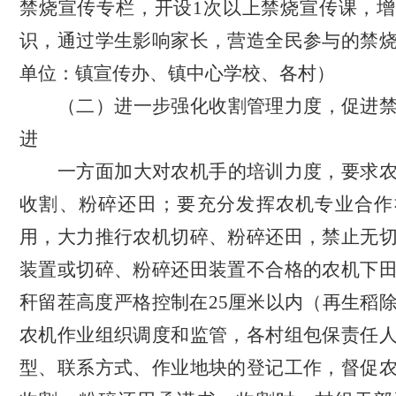
禁烧宣传专栏，开设1次以上禁烧宣传课，
识，通过学生影响家长，营造全民参与的禁
单位：镇宣传办、镇中心学校、各村）
（
二
）
进一步
强化收割管理
力度，促进
进
一方面
加大对农机手的培训力度，要求
收割、粉碎还田；要充分发挥农机专业合作
用，大力推行农机切碎、粉碎还田，禁止无
装置或切碎、粉碎还田装置不合格的农机下
秆留茬高度严格控制在
25
厘米以内（再生稻
农机作业组织调度
和监管，各村组包保责任
型、联系方式、作业地块的登记工作，
督促