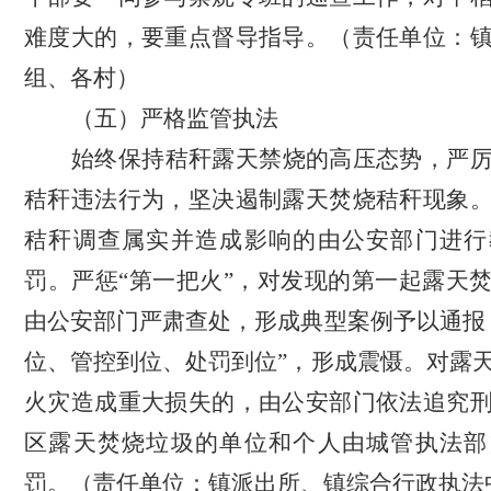
难度大
的
，
要重点督导指导。
（责任单位：
组、各村）
（
五
）严格
监管执法
始终保持秸秆露天禁烧的高压态势，严
秸秆违法行为，坚决遏制露天焚烧秸秆现象
秸秆调查属实并造成影响的由公安部门进行
罚。严惩
“第一把火”，对发现的第一起露天
由公安部门严肃查处，形成典型案例予以
通报
位、管控到位、处罚到位”，形成震慑。对露
火灾造成重大损失的，由公安部门依法追究
区
露天焚烧垃圾的单位和个人由城管执法部
罚。
（责任单位：镇派出所、镇综合行政执法