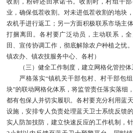
收割，粉碎还田承诺书。收割时，村组干部
业，确保低茬收割。
对未进
低茬收割
的地块
农机手进行返工；另一方面积极联系市场主
打捆离田。各村要广泛动员，主动联系，全
田、宣传协调工作，彻底解除农户种植之忧
镇农办、镇农技服务中心、各村）
（三）
健全工作制度
，
建立网格化管控体
严格落实
“镇机关干部包村、村干部包
块”的联动网格化体系，将监管责任落实落细
都有包保人并切实履职。
各村要充分利用蓝
设施，安排专人负责处理蓝天卫士系统反馈
实人防加技防，
建立快速反应的工作机制，