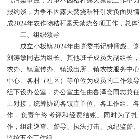
气污染事故；力争不因秸秆露天禁烧工作不
报约谈；力争不因露天焚烧秸秆引发负面舆
成
202
4
年农作物秸秆露天禁烧各项工作，总体
二
、
组织领导
成立小板镇
20
24
年
由党委书记钟儒彪、
刘涛敏
同志
为组长、其他班子成员
为副组长
农办、镇
宣传办、
镇
派出所、
镇农技服务中
中心、各村（社区）
等单位
为成员
的
工作
领
组下设办公室，办公室主任由鲁泽会同志兼
上对接，统筹协调各镇直单位、各工作组、
作，负责年终考评和经费结账。同时为了扎
作，组建巡查、督导、执法打击、执纪监督
监控五
个工作组。