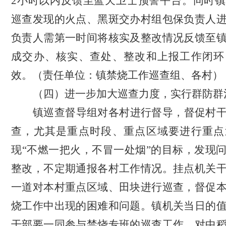
2小时以内反馈至
蓝天卫士预警平台。同时
巡查发现
的
火点、黑斑交办村组包保负责人
负责人需
第一时间
将核实及整改情况
反馈至
成交办、核实、查处、整改和上报工作闭环
效。
（责任单位：镇禁烧工作巡查组、各村）
（
四
）进一步加大巡查力度，实行群防群
镇
巡查督导组
对各村进行督导，督促村
查，尤其是重点时段、重点区域要进行
重点
现
“不燃一把火，不冒一处烟”的目标
，
发现
整改，不定期通报各村工作情况。
挂点机关
一道对本村重点区域、田块进行巡查，督促
烧工作中出现的困难和问题。
镇机关当日的
干部要一同参与禁烧专班的巡查工作，对中