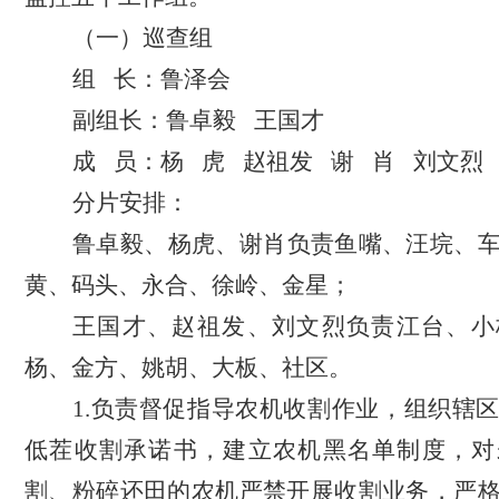
（一）巡查组
组
长：鲁泽会
副组长：鲁卓毅
王国才
成
员：杨
虎
赵祖发
谢
肖
刘文烈
分片安排：
鲁卓毅、杨虎、谢肖负责鱼嘴、汪垸、
黄、码头、永合、徐岭、金星；
王国才、赵祖发、刘文烈负责江台、小
杨、金方、姚胡、大板、社区。
1.负责督促指导农机收割作业，组织辖
低茬收割承诺书，建立农机黑名单制度，对
割、粉碎还田的农机严禁开展收割业务，严