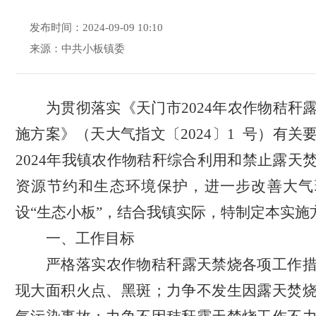
发布时间：2024-09-09 10:10
来源：中共小板镇委
为
贯彻落实
《
天
门市
20
24
年
农作物秸秆
施方案》
（
天大气指文
〔
20
24
〕
1
号）
有关
2024年
我镇农作物秸秆综合利用和禁止露天
资源节约和生态环境保护，
进一步改善大气
设
“生态小板”，
结合我镇实际，
特制定本实施
一
、工作目标
严格落实农作物秸秆露天禁烧各项工作
现大面积火点、黑斑；力争不发生因露天焚