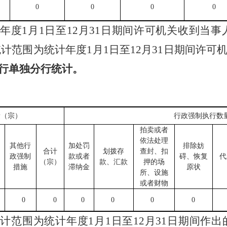
0
0
0
0
计年度
1
月
1
日至
12
月
31
日
期间许可机关收到当事
统计范围为统计年度
1
月
1
日至
12
月
31
日
期间许可
行单独分行统计。
量（宗）
行政强制执行数
拍卖或者
依法处理
其他行
加处罚
排除妨
合计
划拨存
查封、扣
政强制
款或者
碍、恢复
代
（宗）
款、汇款
押的场
措施
滞纳金
原状
所、设施
或者财物
0
0
0
0
0
0
统计范围为统计年度
1
月
1
日至
12
月
31
日
期间作出