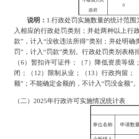
小板镇人民
0
政府
说明：
1.
行政处罚实施数量的统计范围
入相应的行政处罚类别；并处两种以上行
款”，计入“没收违法所得”类别；并处明
罚”，计入“罚款”类别。行政处罚类别表格
（
6
）暂扣许可证件；（
7
）降低资质等级
闭；（
12
）限制从业；（
13
）行政拘留；
额”；不能确定金额的，不计入“罚没金额”
（二）
2025
年行政许可实施情况统计表
单位
名称
申请数
小板镇人