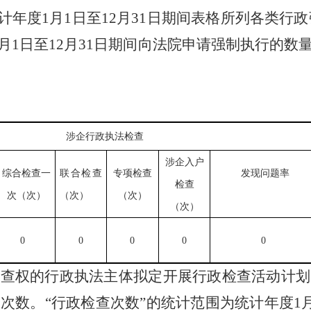
统计年度
1
月
1
日至
12
月
31
日
期间表格所列各类行政
月
1
日至
12
月
31
日
期间向法院申请强制执行的数
涉企行政执法检查
涉企入户
综合检查一
联合检查
专项检查
发现问题率
检查
次（次）
（次）
（次）
（次）
0
0
0
0
0
检查权的行政执法主体拟定开展行政检查活动计划
动次数。
“行政检查次数”的统计范围为统计年度
1