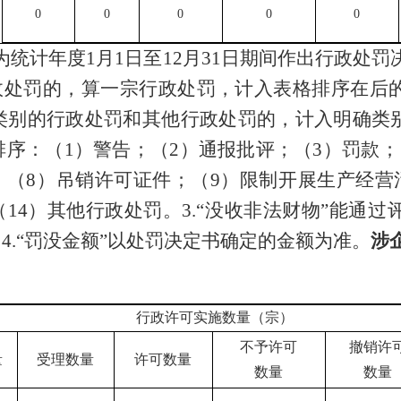
0
0
0
0
0
为统计年度
1
月
1
日至
12
月
31
日
期间作出行政处罚
政处罚的，算一宗行政处罚，计入表格排序在后的
确类别的行政处罚和其他行政处罚的，计入明确类
排序：（
1
）警告；（
2
）通报批评；（
3
）罚款；
；（
8
）吊销许可证件；（
9
）限制开展生产经营
（
14
）其他行政处罚。
3.
“没收非法财物”能通过
。
4.
“罚没金额”以处罚决定书确定的金额为准
。
涉
行政许可实施数量（宗）
不予许可
撤销许
量
受理数量
许可数量
数量
数量