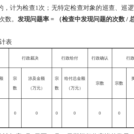
的，计为检查
1
次；无特定检查对象的巡查、巡逻
次数。
发现问题率
=
（检查中发现问题的次数
/
计表
行政裁决
行政给付
行政确认
行
额
宗
涉及金额
宗
给付总金额
宗数
宗数
）
数
（万元）
数
（万元）
0
0
0
0
0
0