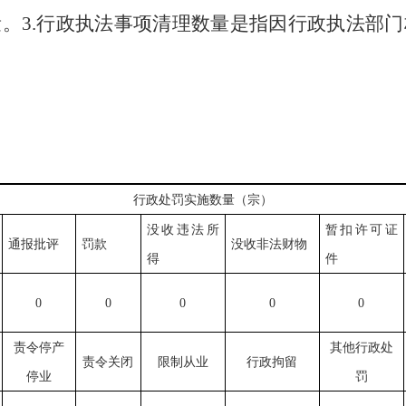
量。
3.
行政执法事项清理数量是指因行政执法部门
行政处罚实施数量（宗）
没收违法所
暂扣许可证
通报批评
罚款
没收非法财物
得
件
0
0
0
0
0
责令停产
其他行政处
责令关闭
限制从业
行政拘留
停业
罚