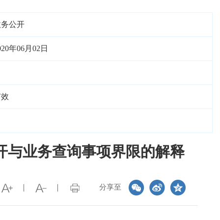
政务公开
020年06月02日
有效
开与业务查询事项界限的解释
分享至