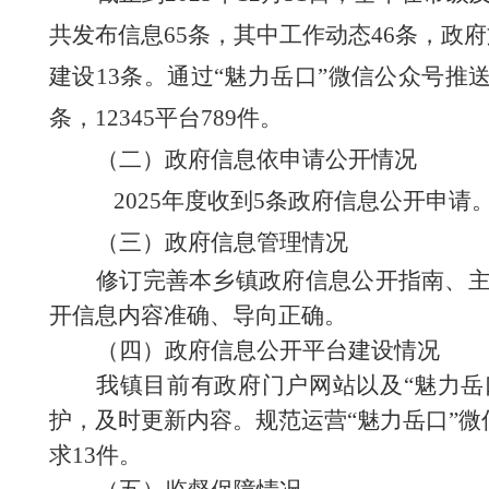
共发布信息
65
条，其中工作动态
46
条
，
政府
建设
13
条。通过
“魅力岳口”微信公众号
推
条，
12345平台
789
件
。
（二）政府信息依申请公开情况
202
5
年度收到
5条
政府信息公开申请
（三）
政府信息管理
情况
修订完善本乡镇政府信息公开指南、
开信息内容准确、导向正确。
（四）政府信息公开平台建设情况
我镇目前有政府门户网站以及
“魅力
护，及时更新内容。规范运营“魅力岳口”
求
13件。