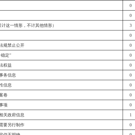
0
0
只计这一情形，不计其他情形）
3
0
政法规禁止公开
0
一稳定”
0
合法权益
0
部事务信息
0
程性信息
0
法案卷
0
询事项
0
握相关政府信息
1
息需要另行制作
0
内容仍不明确
0