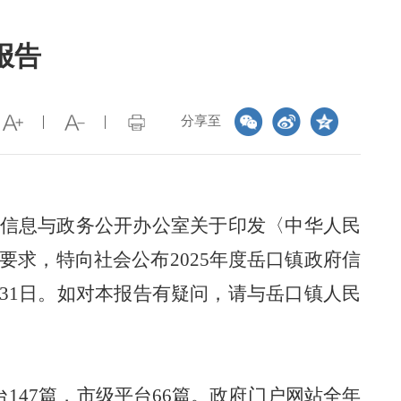
报告
分享至
信息与政务公开办公室关于印发〈中华人民
定要求，特向社会公布202
5
年度
岳口
镇政府信
月31日。如对本报告有疑问，请与
岳口
镇人民
台
147篇
，市级平台
66篇
。政府门户网站
全年