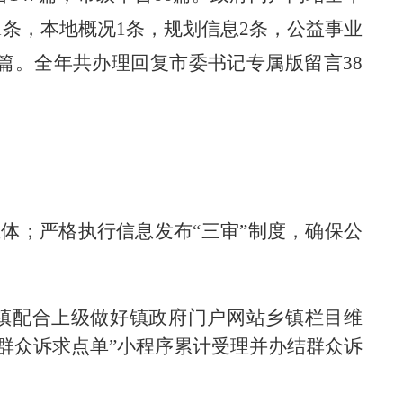
1
条
，本地概况
1条，
规划信息
2
条
，
公益事业
5篇
。
全年共办理回复市委书记专属版
留言
38
主体；严格执行信息发布
“三审”制度，确保公
我镇配合上级做好镇政府门户网站乡镇栏目维
“群众诉求点单”小程序累计受理并办结群众诉