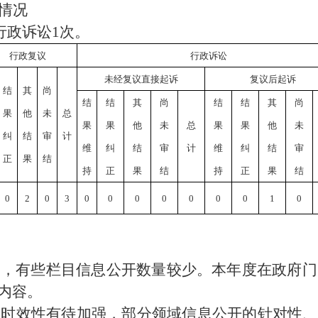
情况
行政诉讼1次。
行政复议
行政诉讼
未经复议直接起诉
复议后起诉
结
其
尚
结
结
其
尚
结
结
其
尚
果
他
未
总
果
果
他
未
总
果
果
他
未
纠
结
审
计
维
纠
结
审
计
维
纠
结
审
正
果
结
持
正
果
结
持
正
果
结
0
2
0
3
0
0
0
0
0
0
0
1
0
富，有些栏目信息公开数量较少。本年度在政府门
内容。
和时效性有待加强，部分领域信息公开的针对性、