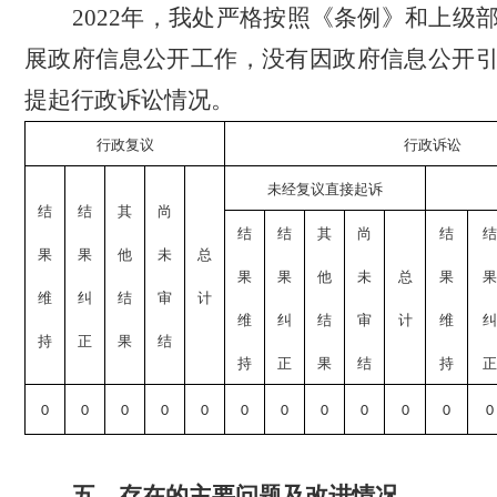
2022年，我处严格按照《条例》和上级
展政府信息公开工作，没有因政府信息公开
提起行政诉讼情况。
行政复议
行政诉讼
未经复议直接起诉
结
结
其
尚
结
结
其
尚
结
结
果
果
他
未
总
果
果
他
未
总
果
果
维
纠
结
审
计
维
纠
结
审
计
维
纠
持
正
果
结
持
正
果
结
持
正
0
0
0
0
0
0
0
0
0
0
0
0
五、
存在的主要问题及改进情况