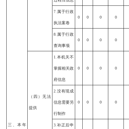
过程性信息
7.属于行政
0
0
0
0
执法案卷
8.属于行政
0
0
0
0
查询事项
1.本机关不
掌握相关政
0
0
0
0
府信息
2.没有现成
（四）无法
信息需要另
0
0
0
0
提供
行制作
三、本年
3.补正后申