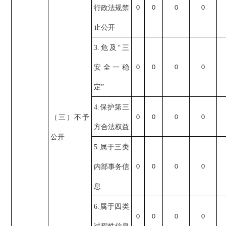
行政法规禁
0
0
0
0
止公开
3.危及“三
安全一稳
0
0
0
0
定”
4.保护第三
（三）不予
0
0
0
0
方合法权益
公开
5.属于三类
内部事务信
0
0
0
0
息
6.属于四类
0
0
0
0