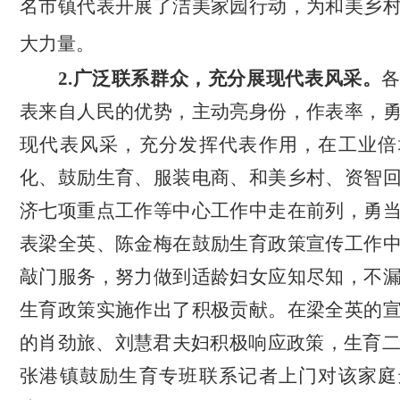
名市镇代表开展了洁美家园行动，为和美乡
大力量。
2.广泛联系群众，
充分展现代表风采
。
表来自人民的优势，主动亮身份，作表率，
现代表风采，充分发挥代表作用，在工业倍
化、鼓励生育、服装电商、和美乡村、资智
济七项重点工作等中心工作中走在前列，勇
表梁全英、陈金梅在鼓励生育政策宣传工作
敲门服务，
努力做到
适龄妇女
应知尽知
，
不
生育政策实施作出了积极贡献
。
在梁全英的
的
肖劲旅、刘慧君
夫妇积极响应政策，生育
张港镇鼓励生育专班联系记者上门对该家庭