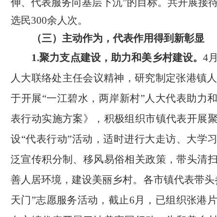
伸、代表服务向基层下沉”的目标。
共开展接
选民300余人次。
（三）
主动作为，代表作用得到新彰显
1.
聚力支点建设
，
助力和美乡村建设。
4
人大联络处主任会议精神，研究制定张港镇人大
于开展
“一江碧水，两岸新村”人大代表助力
表行动实施方案》，
积极组织
市镇
代表开展
设
“代表行动”
活动，
适时
进行大走访、大
学
泛宣传
积分制、移风易俗
相关政策
，带头清
善人居环境
，
建设美丽乡村。各市镇代表带头
天门”志愿服务活动，截止6月，已组织张港片