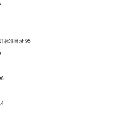
5
标准目录 95
9
6
4