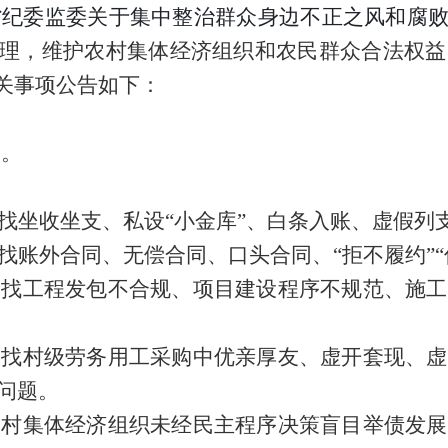
省纪委监委关于集中整治群众身边不正之风和腐
管理，
维护农村集体经济组织和农民群众合法权益
有关事项公告如下：
日。
找
坐收坐支、私设
“小金库”、白条入账、虚假
找
账外合同、无偿合同、口头合同、
“拒不履约”
查找
工程发包不合规、项目建设程序不规范、施工
查找
村级劳务用工采购中优亲厚友、虚开套现、虚
问题。
农村集体经济组织
未经民主程序决策
盲目举债发展