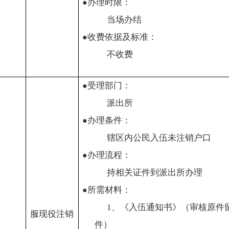
办理时限：
●
当场办结
收费依据及标准：
●
不收费
受理部门：
●
派出所
办理条件：
●
辖区内公民入伍未注销户口
办理流程：
●
持相关证件到派出所办理
所需材料：
●
1
、《入伍通知书》（审核原件
服现役注销
件）