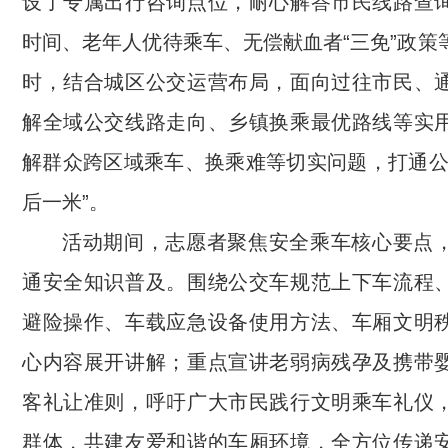
设
了
专属出行咨询点位，耐心解答市民线路查
时间、老年人优待乘车、无偿献血者
“三免”政
时，结合城区公交运营布局，面向过往市民、
解全域公交线路走向、乡镇换乘最优路线等实
解群众跨区域乘车、换乘难
等切实
问题
，
打通
后一米”。
活动期间，志愿者聚焦安全乘车核心要点
通安全知识普及。围绕公交车规范上下车流程
避险操作、车载应急设备使用方法、车厢文明
心内容展开讲解；重点宣讲老弱病残孕及携带
客礼让准则，呼吁广大市民践行文明乘车礼仪
群体，共建友爱和谐的车厢环境，全方位传递