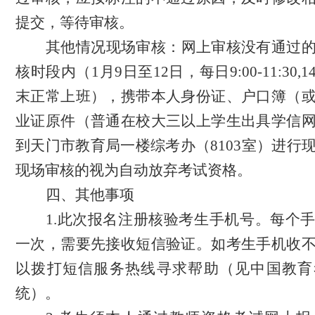
提交，等待审核。
其他情况现场审核：网上审核没有通过
核时段内（
1
月
9
日至
1
2
日，
每日
9:00-11:30,14
末正常上班
），携带本人身份证、户口簿（
业证原件（普通在校大三以上学生出具学信
到天门市教育局一楼综考办（
8103室）进行
现场审核的视为自动放弃
考试资格
。
四
、其他事项
1.
此次报名注册核验考生手机号。每个
一次，需要先接收短信验证。如考生手机收
以拨打短信服务热线寻求帮助（见中国教育
统）
。