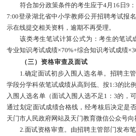
符合加分政策条件的考生应于
4月16日9：
7:00登录
湖北省中小学教师公开招聘考试报
示在线提交相关资料，逾期不再受理。
该类考生笔试计算公式为：考生
的
笔试
专业知识考试成绩
×
70%
+
综合知识考试成绩
×
3
（三）
资格审查及
面试
1.确定面试初步入围人选名单。招聘
主
学段分学科依笔试成绩从高到低、按
1:3的
入围人选名单（
面试入围人选不足
1：3的，
通过划定面试成绩合格线，经考核后决定是
天门市人民政府网站及
天门教育
微信
公众号
向
2.面试资格审查。由招聘
主管部门
发布