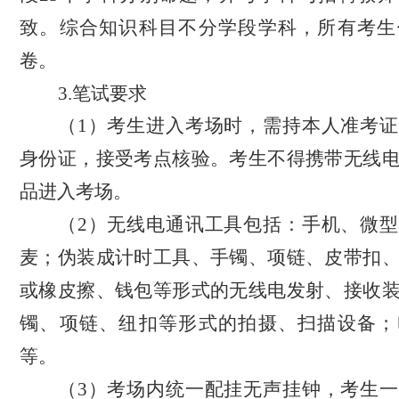
致
。
综合知识科目不分学段学科，所有考生
卷。
3.笔试
要求
（
1）考生
进入考场时，需持
本人
准考证
身份证，接受考点核验。考生
不得
携带无线
品进入考场。
（
2）无线电通讯
工具包括：手机、
微型
麦；伪装成计时工具、手镯、项链、皮带扣
或橡皮擦、钱包等形式
的
无线电发射、接收
镯、项链、纽扣
等
形式的拍摄、扫描设备；
等。
（
3）考场
内统一配挂无声挂钟
，
考生一