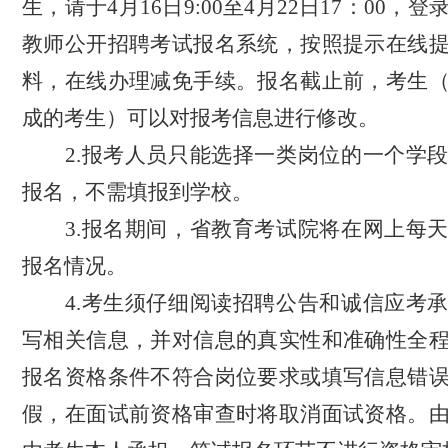
生，请于
4月16日9:00至4月22日17：00
，登
教师公开招聘考试报名系统，按照提示在线
料
，
在线办理减免手续。报名
截止前
，考生
成的考生）
可以
对报考信息进行修改。
2.报考人员
只能选择
一类
岗位的一个学
报名，不需
填报
到学校。
3.报名期间，省
教育考试院将在网上每
报名情况。
4.考生须
仔细阅读招聘公告和诚信应考
写相关信息
，并对信息的真实性和准确性全
报名资格条件不符合岗位要求或填写信息错
假，在面试前资格审查时将取消面试资格。