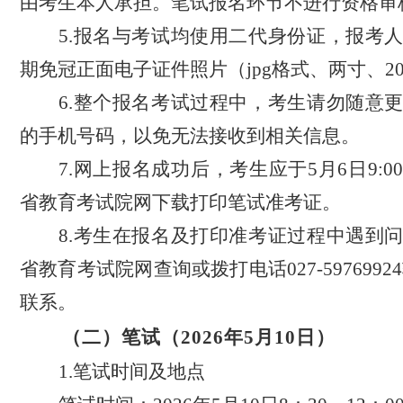
由考生本人承担。
笔试报名环节不进行资格审
5.
报名与考试均使用二代身份证，报考
期免冠正面电子证件照片（
jpg格式、两寸、2
6.整个
报名考试过程中，考生请勿随意
的手机号码
，
以免无法接收到
相关
信息。
7.网上报名成功后，考生应于5月6日9:
省教育考试院网下载打印笔试准考证。
8.考生
在报名及打印准考证过程中遇到
省教育考试院
网查询或拨打电话
027
-59769924
联系
。
（二）笔试（
2026年5月10日）
1.笔试时间及地点