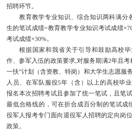
招聘环节。
教育教学专业知识、综合知识两科满分
生的笔试成绩=教育教学专业知识考试成绩
×
7
考试成绩
×
30%。
根据国家和
我省
关于引导和鼓励高校毕
作、
参军入伍
的
政策要求
,对服务期满2年且考
一扶”计划（含资教、特岗）和大学生志愿服
人员、在军队服役5年（含）以上的高校毕
报名本次招聘考试且参加了统一笔试，
且
笔
最低合格线的，可在折合成百分制的笔试成
役
军人
报考专门面向退役军人招聘的定向岗
政策。