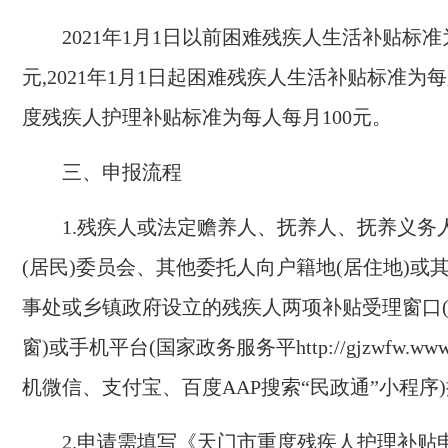
2021
年
1
月
1
日以前困难残疾人生活补贴标准
元,
2021
年
1
月
1
日起困难残疾人生活补贴标准为每
度残疾人护理补贴标准为每人每月
100
元。
三、申报流程
1.
残疾人或法定赡养人、抚养人、抚养义务
(
居民
)
委员会、其他委托人向户籍地
(
居住地
)
或
事处或乡镇政府设立的残疾人两项补贴受理窗口
窗
)或手机平台(
国家政务服务平
http://gjzwfw.www
机微信、支付宝、百度
AAP
搜索“民政通”小程序
2.
申请需填写《天门市重度残疾人护理补贴