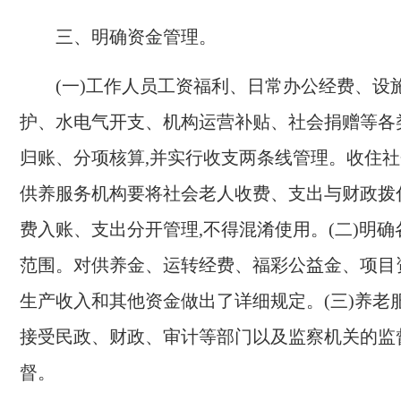
三、明确资金管理。
(
一
)
工作人员工资福利、日常办公经费、设
护、水电气开支、机构运营补贴、社会捐赠等各
归账、分项核算,并实行收支两条线管理。收住
供养服务机构要将社会老人收费、支出与财政拨
费入账、支出分开管理,不得混淆使用。
(
二
)
明确
范围。
对
供养金
、
运转经费
、
福彩公益金
、
项目
生产收入
和
其他资金
做出了详细规定
。
(三)养
接受民政、财政、审计等部门以及监察机关的监
督。