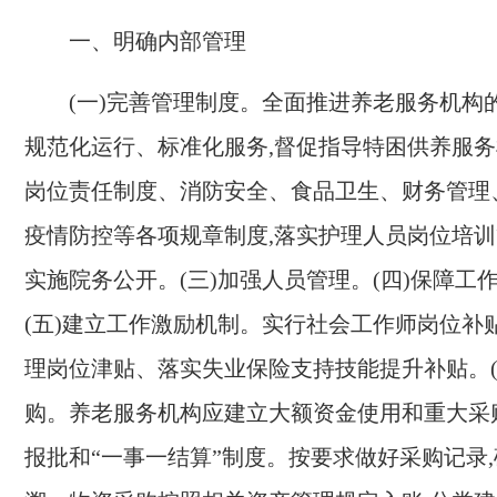
一、明确
内部管理
(
一
)
完善管理制度。全面推进
养老
服务机构
规范化运行、标准化服务,督促指导特困供养服
岗位责任制度、消防安全、食品卫生、财务管理
疫情防控等各项规章制度,落实护理人员岗位培
实施院务公开。
(
三
)
加强人员管理。
(
四
)
保障工
(
五
)
建立工作激励机制。实行
社会工作师岗位
补
理岗位津贴
、
落实失业保险支持技能提升补贴。
购。
养老
服务机构应建立大额资金使用和重大采
报批和“一事一结算”制度。按要求做好采购记录