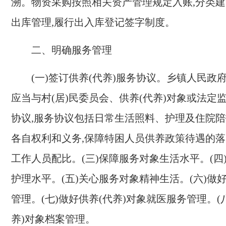
溯。物资采购按照相关资产管理规定入账,分类建
出库管理,履行出入库登记签字制度。
二、明确服务管理
(一)
签订供养
(
代养
)
服务协议。乡镇人民政
应当与村
(
居
)
民委员会、供养
(代养)
对象
或法定
协议,服务协议包括日常生活照料、护理及住院陪
各自权利和义务,保障特困人员供养政策待遇的
工作人员配比。
(
三
)
保障
服务
对象生活水平。
(
四
护理水平。
(
五
)
关心
服务
对象精神生活。
(
六
)
做
管理。
(
七
)
做好供养
(
代养
)
对象就医服务管理。
(
养
)
对象档案管理。