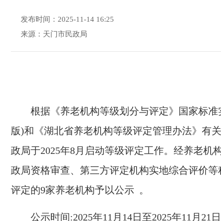
发布时间：2025-11-14 16:25
来源：天门市民政局
根
据《养老机构等级划分与评定》国家标准
版)和《湖北省养老机构等级评定管理办法》有关
政局
于
202
5
年
8
月启动等级评定工作。经养老机
政局
资格审查、第三方评定机构实地综合评价等
评定的
9
家养老机构予以公示
。
公示时间:
202
5
年
11
月
14
日至
202
5
年
11
月
21
日