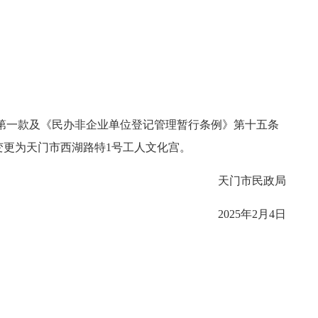
第一款及
《民办非企业单位登记管理暂行条例》
第十五条
变更为天门市
西湖路特
1
号工人文化宫
。
天门市民政局
202
5
年
2
月
4
日