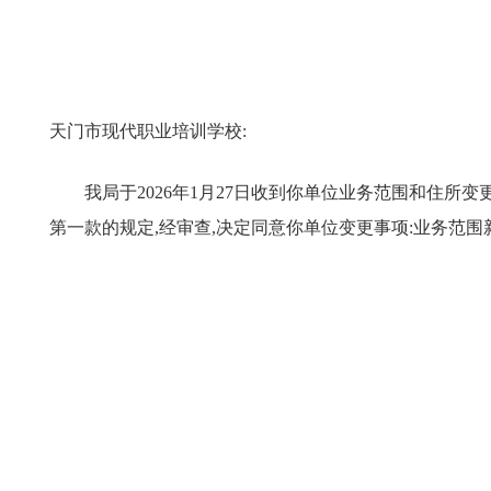
天门市现代职业培训学校
:
我局于
202
6
年
1
月
27
日收到你单位
业务范围和住所
变
第一款
的规定,经审查,决定同意你单位变更事项:
业务范围