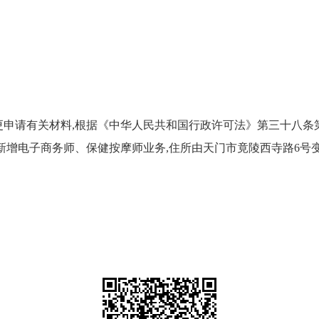
更申请有关材料
,
根据《中华人民共和
国
行政许可法》
第三十八条
新增电子商务师、保健按摩师业务
,
住所由天门市
竟陵西寺路
6
号