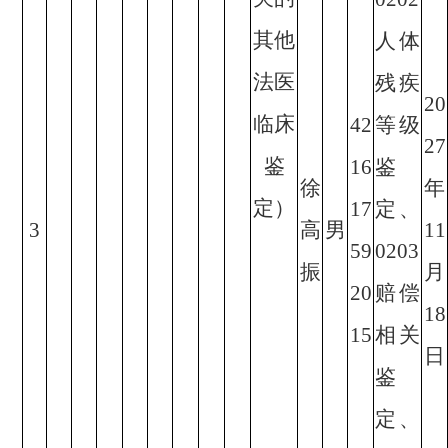
其他
人体
法医
残疾
20
临床
42
等级
27
鉴
16
鉴
徐
年
定）
17
定、
3
高
男
11
59
0203
振
月
20
赔偿
18
15
相关
日
鉴
定、