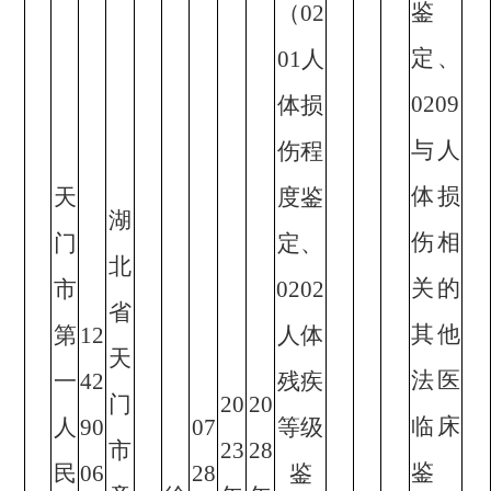
鉴
（02
定、
01人
0209
体损
与人
伤程
体损
天
度鉴
湖
伤相
门
定、
北
关的
市
0202
省
其他
第
12
人体
天
法医
一
42
残疾
门
20
20
临床
人
90
07
等级
市
23
28
鉴
民
06
28
鉴