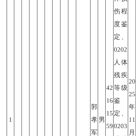
伤程
度鉴
定、
0202
人体
残疾
20
42
等级
25
16
鉴
郭
年
15
定、
1
孝
男
11
59
0203
军
月