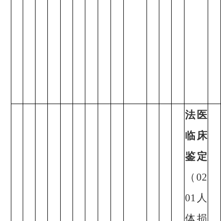
法医
临床
鉴定
（02
01人
体损