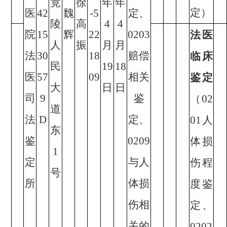
竟
徐
年
年
定）
医
42
魏
-5
定、
陵
高
4
4
院
15
辉
22
0203
法医
人
振
月
月
法
30
18
赔偿
临床
民
19
18
医
57
09
相关
鉴定
大
日
日
司
9
鉴
（02
道
法
D
定、
01人
东
鉴
0209
体损
1
定
与人
伤程
号
所
体损
度鉴
伤相
定、
关的
0202