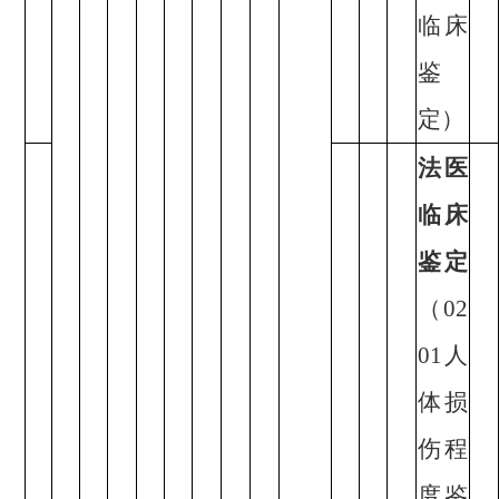
临床
鉴
定）
法医
临床
鉴定
（02
01人
体损
伤程
度鉴