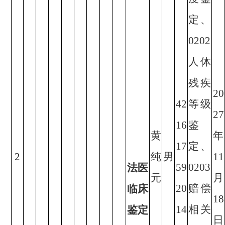
定、
0202
人体
残疾
20
42
等级
27
16
鉴
黄
年
17
定、
2
纯
男
11
59
0203
法医
元
月
20
赔偿
临床
18
14
相关
鉴定
日