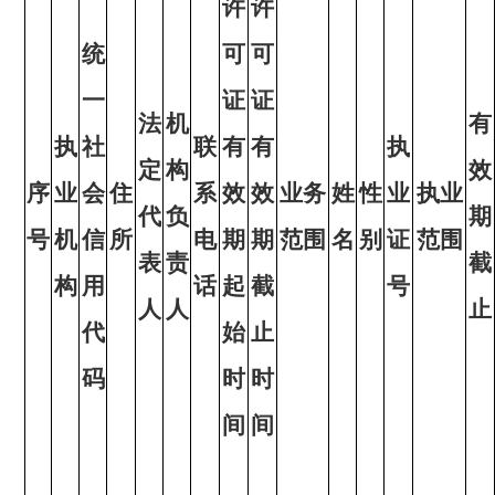
许
许
统
可
可
一
证
证
法
机
有
执
社
联
有
有
执
定
构
效
序
业
会
住
系
效
效
业务
姓
性
业
执业
代
负
期
号
机
信
所
电
期
期
范围
名
别
证
范围
表
责
截
构
用
话
起
截
号
人
人
止
代
始
止
码
时
时
间
间