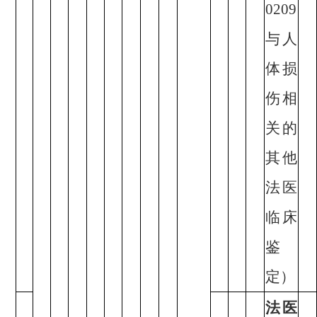
0209
与人
体损
伤相
关的
其他
法医
临床
鉴
定）
法医