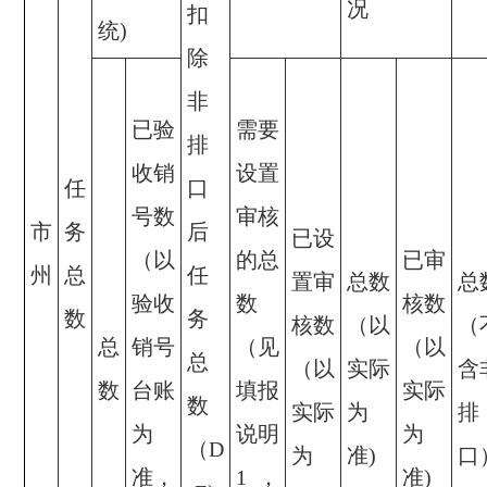
况
扣
统)
除
非
已验
需要
排
收销
设置
任
口
号数
审核
市
务
后
已设
（以
的总
已审
州
总
任
置审
总数
总
验收
数
核数
数
务
核数
（以
（
总
销号
（见
（以
总
（以
实际
含
数
台账
填报
实际
数
实际
为
排
为
说明
为
（D
为
准)
口
准，
1，
准)