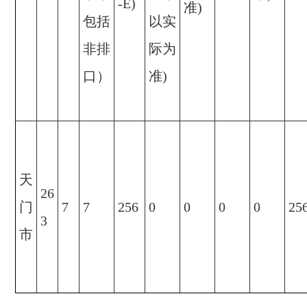
-E)
准)
包括
以实
非排
际为
口）
准)
天
26
门
7
7
256
0
0
0
0
25
3
市