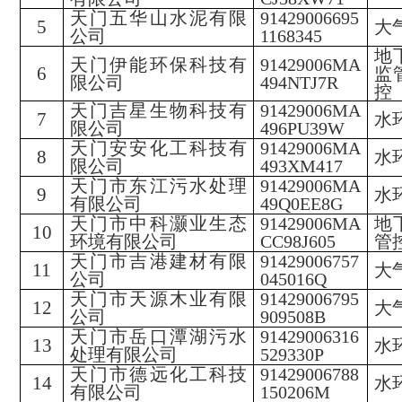
天门五华山水泥有限
91429006695
5
大
公司
1168345
地
天门伊能环保科技有
91429006MA
6
监
限公司
494NTJ7R
控
天门吉星生物科技有
91429006MA
7
水
限公司
496PU39W
天门安安化工科技有
91429006MA
8
水
限公司
493XM417
天门市东江污水处理
91429006MA
9
水
有限公司
49Q0EE8G
天门市中科灏业生态
91429006MA
地
10
环境有限公司
CC98J605
管
天门市吉港建材有限
91429006757
11
大
公司
045016Q
天门市天源木业有限
91429006795
12
大
公司
909508B
天门市岳口潭湖污水
91429006316
13
水
处理有限公司
529330P
天门市德远化工科技
91429006788
14
水
有限公司
150206M