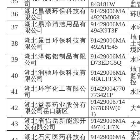
35
司
843181W
监
湖北昌硕环保科技有
91429006MA
36
环
限公司
492NM068
湖北易净清洁用品有
91429006MA
37
水
限公司
494K9T3F
地
湖北景目环保科技有
91429006MA
38
土
限公司
492APE45
境
湖北泽铭铝制品有限
91429006MA
39
水
公司
D73EDG5Q
地
湖北润驰环保科技有
91429006MA
40
监
限公司
48AUEFXN
控
湖北环宇化工有限公
91429004770
41
水
司
773421P
91429006714
湖北益泰药业股份有
42
637839W(0
大
限公司岳口新区
1)
湖北省怡岳新能源开
91429006MA
43
大
发有限公司
497FCH7X
水
湖北石河医药科技有
91429006MA