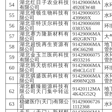
湖北红日子农业科技
91429006MA
54
水
有限公司
4920EW48
湖北维顿生物科技有
91429006055
55
水
限公司
439969X
湖北菲特沃尔科技有
91429006698
56
环
限公司
03835X6
湖北赛力隆新材料有
91429006MA
57
大
限公司
492GRN7D
湖北超悦再生资源有
91429006MA
地
58
限公司
49C66298
管
湖北金玉兰医药科技
91429006075
水
59
有限公司
4933216
管
湖北韩天纺织科技有
91429006MA
60
环
限公司
494CLG1T
湖北骐盛医药科技有
91429006MA
水
61
限公司
4998NQ2B
管
湖北麒臻能源科技有
91420112MA
地
62
限公司天门集中转运
4K42G52Q
管
点
稳健医疗
(天门)有限公
91429006726
63
水
司
1112368