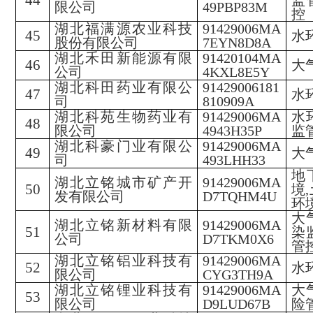
44
监
限公司
49PBP83M
控
湖北福满源农业科技
91429006MA
45
水
股份有限公司
7EYN8D8A
湖北禾田新能源有限
91420104MA
46
大
公司
4KXL8E5Y
湖北科田药业有限公
91429006181
47
水
司
810909A
湖北科苑生物药业有
91429006MA
水
48
限公司
4943H35P
监
湖北科豪门业有限公
91429006MA
49
大
司
493LHH33
地
湖北立铭城市矿产开
91429006MA
50
境
发有限公司
D7TQHM4U
环
大
湖北立铭新材料有限
91429006MA
51
染
公司
D7TKM0X6
管
湖北立铭铝业科技有
91429006MA
52
水
限公司
CYG3TH9A
湖北立铭锂业科技有
91429006MA
大
53
限公司
D9LUD67B
险