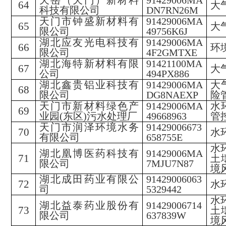
天岳（天门）新材料
91429006MA
64
大
科技有限公司
DN7RN26M
天门市钟盛新材料有
91429006MA
65
大
限公司
49756K6J
湖北应友光电科技有
91429006MA
66
环
限公司
4F2GMTXE
湖北海特新材料有限
91421100MA
67
大
公司
494PX886
湖北鑫贵铝业科技有
91429006MA
大
68
限公司
DG8NAEXP
险
天门市新材料绿色产
91429006MA
水
69
业园
(东区)污水处理厂
49668963
管
天门市润泽环境水务
91429006673
70
水
有限公司
658755E
水
湖北凰博医药科技有
91429006MA
71
土
限公司
7MJU7N87
境
湖北成田药业有限公
91429006063
72
水
司
5329442
水
湖北益泰药业股份有
91429006714
73
土
限公司
637839W
境