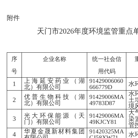
附件
天门市
2026年度环境监管重点
序
企业名称
统一社会信
号
用代码
上海延安药业（湖
91429006060
1
水
北）有限公司
666779D
水
优普生物科技（湖
91429006MA
2
土
北）有限公司
49783D87
境
大
光大环保能源（天
91429006MA
3
染
门）有限公司
49KJCY81
管
华夏金晟新材料集团
91420325MA
4
水
有限公司
CJ58XW71