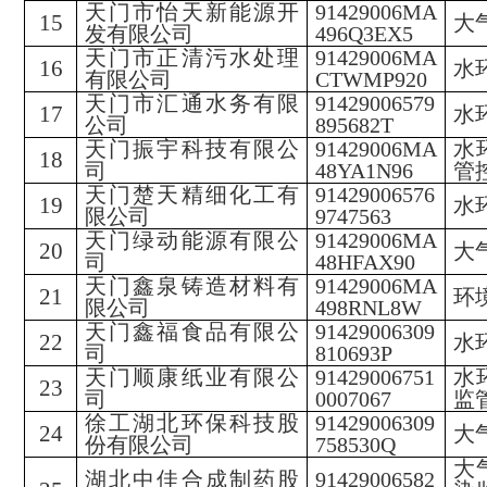
天门市怡天新能源开
91429006MA
15
大
发有限公司
496Q3EX5
天门市正清污水处理
91429006MA
16
水
有限公司
CTWMP920
天门市汇通水务有限
91429006579
17
水
公司
895682T
天门振宇科技有限公
91429006MA
水
18
司
48YA1N96
管
天门楚天精细化工有
91429006576
19
水
限公司
9747563
天门绿动能源有限公
91429006MA
20
大
司
48HFAX90
天门鑫泉铸造材料有
91429006MA
21
环
限公司
498RNL8W
天门鑫福食品有限公
91429006309
22
水
司
810693P
天门顺康纸业有限公
91429006751
水
23
司
0007067
监
徐工湖北环保科技股
91429006309
24
大
份有限公司
758530Q
大
湖北中佳合成制药股
91429006582