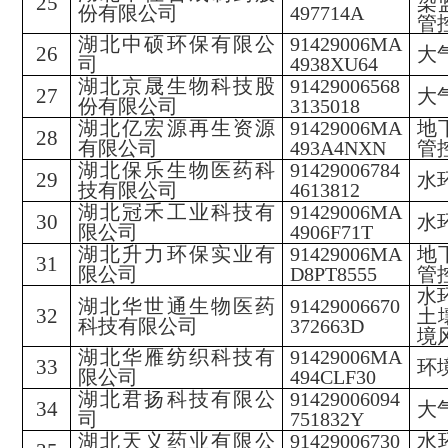
25
染
份有限公司
497714A
管
湖北中硕环保有限公
91429006MA
26
大
司
4938XU64
湖北京晟生物科技股
91429006568
27
大
份有限公司
3135018
湖北亿宏源再生资源
91429006MA
地
28
有限公司
493A4NXN
管
湖北保乐生物医药科
91429006784
29
水
技有限公司
4613812
湖北冠禾工业科技有
91429006MA
30
水
限公司
4906F71T
湖北升力环保实业有
91429006MA
地
31
限公司
D8PT8555
管
水
湖北华世通生物医药
91429006670
32
土
科技有限公司
372663D
境
湖北华雁纺织科技有
91429006MA
33
环
限公司
494CLF30
湖北君扬科技有限公
91429006094
34
大
司
751832Y
湖北天义药业有限公
91429006730
水