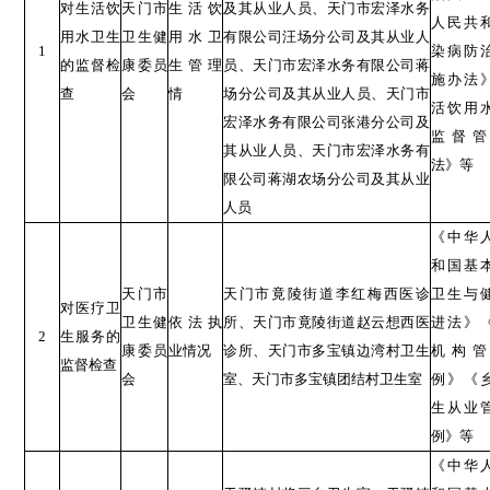
对生活饮
天门市
生活饮
及其从业人员、天门市宏泽水务
人民共
用水卫生
卫生健
用水卫
有限公司汪场分公司及其从业人
1
染病防
的监督检
康委员
生管理
员、天门市宏泽水务有限公司蒋
施办法
查
会
情
场分公司及其从业人员、天门市
活饮用
宏泽水务有限公司张港分公司及
监督管
其从业人员、天门市宏泽水务有
法》等
限公司蒋湖农场分公司及其从业
人员
《中华
和国基
天门市
天门市竟陵街道李红梅西医诊
卫生与
对医疗卫
卫生健
依法执
所、天门市竟陵街道赵云想西医
进法》
2
生服务的
康委员
业情况
诊所、天门市多宝镇边湾村卫生
机构管
监督检查
会
室、天门市多宝镇团结村卫生室
例》《
生从业
例》等
《中华