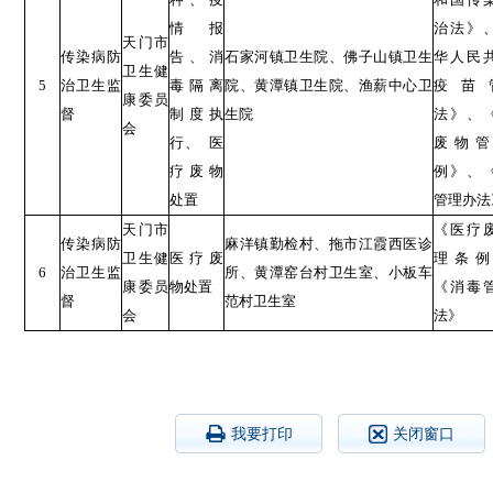
情报
治法》
天门市
传染病防
告、消
石家河镇卫生院、佛子山镇卫生
华人民
卫生健
5
治卫生监
毒隔离
院、黄潭镇卫生院、渔薪中心卫
疫苗
康委员
督
制度执
生院
法》、
会
行、 医
废物管
疗废物
例》、
处置
管理办法
天门市
《医疗
传染病防
麻洋镇勤检村、拖市江霞西医诊
卫生健
医疗废
理条例
6
治卫生监
所、黄潭窑台村卫生室、小板车
康委员
物处置
《消毒
督
范村卫生室
会
法》
我要打印
关闭窗口