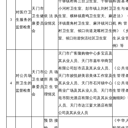
干驿镇村将三台卫生室、干驿镇
和国基
天门市
小河村卫生室、彭市镇上刘村卫
卫生与
对医疗卫
卫生健
依法执
生室、横林镇鹿鸣卫生室天、麻
进法》
3
生服务的
康委员
业情况
洋镇鹿角村卫生室、麻洋镇河口
机构管
监督检查
会
村卫生室、候口街道龙嘴村卫生
例》《
室、候口街道快活社区卫生室
生从业
例》等
天门市广客隆购物中心多宝店及
其从业人员、天门市嘉年华商贸
有限公司彭市店及其从业人员、
《公共
天门市
公共场
对公共场
天门市姣悦妍美容美体工作室及
生管理
卫生健
所商场
4
所卫生的
其从业人员、天门市石河镇中心
《公共
康委员
卫生管
监督检查
商业广场及其从业人员、天门市
生管理
会
理情况
皂市阳光酒店有限公司及其从业
施细则》
人员、天门市达江宴大酒店有限
公司及其从业人员
预防接
《中华
种、疫
和国传