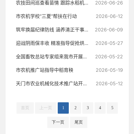
农技田间巡查看苗情 跟踪水稻机抛秧长势
2026-06-26
市农机学校“三夏”帮扶在行动
2026-06-12
筑牢换届纪律防线 涵养清正干事生态——天门市现代农业服务中心组织观看...
2026-06-09
迎战阴雨保丰收 精准指导促抢烘—市农机推广站下粮食烘干中心护航小麦烘干
2026-05-27
全国畜牧总站专家组来我市开展畜禽粪污资源化利用复核工作
2026-05-22
市农机推广站指导中稻育秧
2026-05-19
天门市农业机械化技术推广站开展油菜分段式机收作业服务指导
2026-05-12
首页
上一页
1
2
3
4
5
下一页
尾页